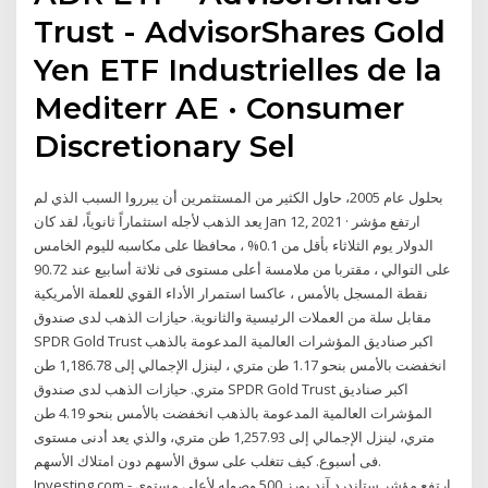
Trust - AdvisorShares Gold
Yen ETF Industrielles de la
Mediterr AE · Consumer
Discretionary Sel
بحلول عام 2005، حاول الكثير من المستثمرين أن يبرروا السبب الذي لم
يعد الذهب لأجله استثماراً ثانوياً، لقد كان Jan 12, 2021 · ارتفع مؤشر
الدولار يوم الثلاثاء بأقل من 0.1% ، محافظا على مكاسبه لليوم الخامس
على التوالي ، مقتربا من ملامسة أعلى مستوى فى ثلاثة أسابيع عند 90.72
نقطة المسجل بالأمس ، عاكسا استمرار الأداء القوي للعملة الأمريكية
مقابل سلة من العملات الرئيسية والثانوية. حيازات الذهب لدى صندوق
SPDR Gold Trust اكبر صناديق المؤشرات العالمية المدعومة بالذهب
انخفضت بالأمس بنحو 1.17 طن متري ، لينزل الإجمالي إلى 1,186.78 طن
متري. حيازات الذهب لدى صندوق SPDR Gold Trust اكبر صناديق
المؤشرات العالمية المدعومة بالذهب انخفضت بالأمس بنحو 4.19 طن
متري، لينزل الإجمالي إلى 1,257.93 طن متري، والذي يعد أدنى مستوى
فى أسبوع. كيف تتغلب على سوق الأسهم دون امتلاك الأسهم.
Investing.com - ارتفع مؤشر ستاندرد آند بورز 500 وصوله لأعلى مستوى