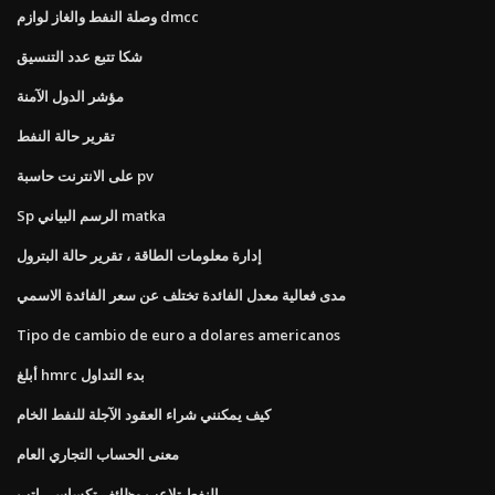
وصلة النفط والغاز لوازم dmcc
شكا تتبع عدد التنسيق
مؤشر الدول الآمنة
تقرير حالة النفط
على الانترنت حاسبة pv
Sp الرسم البياني matka
إدارة معلومات الطاقة ، تقرير حالة البترول
مدى فعالية معدل الفائدة تختلف عن سعر الفائدة الاسمي
Tipo de cambio de euro a dolares americanos
أبلغ hmrc بدء التداول
كيف يمكنني شراء العقود الآجلة للنفط الخام
معنى الحساب التجاري العام
النفط تلاعب وظائف تكساس راتب