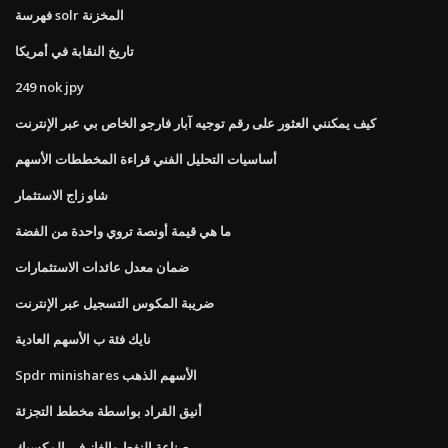
فهرسة solr المخزنة
تاريخ النقابة في أمريكا
249 nok jpy
كيف يمكنني العثور على رقم توجيه آبار فارجو الخاص بي عبر الإنترنت
أساسيات التحليل الفني قراءة المخططات الأسهم
شاو زاج الاستثمار
ما هي قيمة أونصة تروي واحدة من الفضة
ضمان معدل عائدات الاستثمارات
ضريبة المكوس التسجيل عبر الإنترنت
نايك فئة ب الأسهم العادية
Spdr minishares الأسهم الذهب
أنيق القراد بواسطة مخطط التجزئة
صناعة النفط والغاز في المكسيك