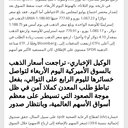
في تاريخه يوم الثلاثاء، بالهبوط اليوم الأربعاء، حيث سقط السوق بعد
إصدار محضر اجتماع يوليو لمجلس بنك الاحتياطي أما اليوم ، فقد بلغ سعر
الذهب في LBMA 1،186.60 دولارًا و 1،067.23 يورو و 777.60 جنيهًا
إسترلينيًا للأونصة الواحدة. وبلغ سعر الذهب في يوم أمس هو 1.188.75
دولار ، و 1،083.17 يورو ، و 779.91 جنيه استرليني للأونصة. وارتفع الذهب
بمقدار 4.10 دولار أو 0 وأخيرًا ، ارتفع سعر الذهب بسبب زيادة الطلب في
صناعة ETF. وفقًا لـ Bloomberg ، ارتفعت التدفقات إلى ETFs إلى أعلى
مستوى على الإطلاق، كان المستفيد الأكبر هو أسهم SPDR الذهبية.
الوكيل الإخباري- تراجعت أسعار الذهب
بالسوق الأميركية اليوم الأربعاء لتواصل
خسائرها لليوم الرابع على التوالي، بفعل
تباطؤ طلب المعدن كملاذ آمن في ظل
موجة الصعود التي تسيطر على معظم
أسواق الأسهم العالمية، وبانتظار صدور
على سبيل المثال، حقق صندوق spdr لقطاع الرعاية الصحية (xlv) خسارة
إجمالية بنسبة 39.6٪ (سعر السهم بالإضافة إلى ارباح الاسهم) خلال السوق