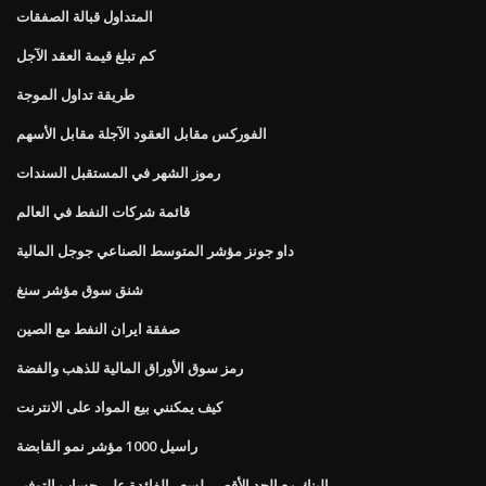
المتداول قبالة الصفقات
كم تبلغ قيمة العقد الآجل
طريقة تداول الموجة
الفوركس مقابل العقود الآجلة مقابل الأسهم
رموز الشهر في المستقبل السندات
قائمة شركات النفط في العالم
داو جونز مؤشر المتوسط ​​الصناعي جوجل المالية
شنق سوق مؤشر سنغ
صفقة ايران النفط مع الصين
رمز سوق الأوراق المالية للذهب والفضة
كيف يمكنني بيع المواد على الانترنت
راسيل 1000 مؤشر نمو القابضة
البنك مع الحد الأقصى لسعر الفائدة على حساب التوفير