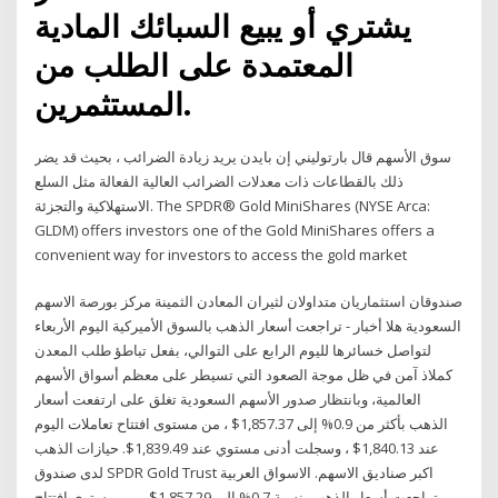
يشتري أو يبيع السبائك المادية
المعتمدة على الطلب من
المستثمرين.
سوق الأسهم قال بارتوليني إن بايدن يريد زيادة الضرائب ، بحيث قد يضر
ذلك بالقطاعات ذات معدلات الضرائب العالية الفعالة مثل السلع
الاستهلاكية والتجزئة. The SPDR® Gold MiniShares (NYSE Arca:
GLDM) offers investors one of the Gold MiniShares offers a
convenient way for investors to access the gold market
صندوقان استثماريان متداولان لثيران المعادن الثمينة مركز بورصة الاسهم
السعودية هلا أخبار - تراجعت أسعار الذهب بالسوق الأميركية اليوم الأربعاء
لتواصل خسائرها لليوم الرابع على التوالي، بفعل تباطؤ طلب المعدن
كملاذ آمن في ظل موجة الصعود التي تسيطر على معظم أسواق الأسهم
العالمية، وبانتظار صدور الأسهم السعودية تغلق على ارتفعت أسعار
الذهب بأكثر من 0.9% إلى 1,857.37$ ، من مستوى افتتاح تعاملات اليوم
عند 1,840.13$ ، وسجلت أدنى مستوي عند 1,839.49$. حيازات الذهب
لدى صندوق SPDR Gold Trust اكبر صناديق الاسهم. الاسواق العربية
تراجعت أسعار الذهب بنسبة 0.7% إلى 1,857.29$ ، من مستوى افتتاح