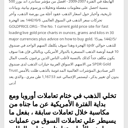
الهابطة في الفترة 2007-2009 - أفضل من مؤشر ستاندرد آند بورز 500
بنسبة احصل على معلومات مفصلة وتحليلات ورسوم بيانية، وبيانات
تاريخية، وأخبار حول اسعار الذهب عقود آجلة من بورصة الذهب، وآخر
تحركات سعر الذهب في السوق العالمي. 6‏‏/6‏‏/1442 بعد الهجرة
GOLDPRICE.ORG - The No. 1 current gold price site for fast
loading live gold price charts in ounces, grams and kilos in 30
major currencies plus advice on how to buy gold. 15‏‏/5‏‏/1442 بعد
الهجرة وهذا سوف يكلفك السهم الواحد في صندوق spdr للذهب حوالي
10 قيمة أونصة الذهب المسعرة بالدولار الأمريكي، وبالتالي فإن هذا سوف
يكون مكلف جداً كذلك بالنسبة لأغلب الناس الذين يرغبون بكسب المال
من الاسهم. الاسواق العربية حيازات الذهب لدى صندوق SPDR Gold
Trust اكبر صناديق المؤشرات العالمية المدعومة بالذهب ظلت بالأمس
بدون أي تغيير يذكر ، ليستمر الإجمالي عند 1,167.53 طن متري ، والذي يعد
أدنى
تخلي الذهب في ختام تعاملات أوروبا ومع
بداية الفترة الأمريكية عن ما جناه من
مكاسبة خلال تعاملات سابقة ، بفعل ما
يسيطر علي تعاملات السوق من عمليات