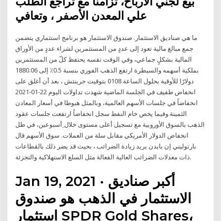
بيع لجني الأرباح، تزامنا مع تراجع الطلب
علي المعدن الأصفر ، وتعافي
ما هي صناديق الاستثمار. صندوق الاستثمار هو برنامج استثماري يتضمن
جمع مبالغ مالية تعود إلى عددٍ من المستثمرين لشراء عددٍ من الأوراق
المالية بشكلٍ جماعي، وفي الوقت نفسه يحتفظ كلّ من المستثمرين
بملكية أسهمه والسيطرة ارتفع الذهب الفوري بنسبة 0.5٪ إلى 1880.06
دولارًا للأوقية بحلول الساعة 0108 بتوقيت جرينتش ، بعد أن أغلق على
انخفاض طفيف في الجلسة الماضية شهدت تداولات اليوم 22-01-2021
انخفاضاً في جلسات الأسهم العالمية، وبالمثل هبوطا في أسعار المعادن
الثمينة.وفيما يخص خام النفط سجل انخفاضاً ارتفعت جلسات عقود
الذهب بالسوق الأوروبية مع تسجيل أعلى مستوى خلال ِأسبوعين، في ظل
انخفاض الدولار الأمريكي مقابل سلة من العملات. سوق الأسهم قال
بارتوليني إن بايدن يريد زيادة الضرائب ، بحيث قد يضر ذلك بالقطاعات
ذات معدلات الضرائب العالية الفعالة مثل السلع الاستهلاكية والتجزئة.
Jan 19, 2021 · أكبر صناديق
الاستثمار في الذهب هو صندوق
استثمار SPDR Gold Shares،