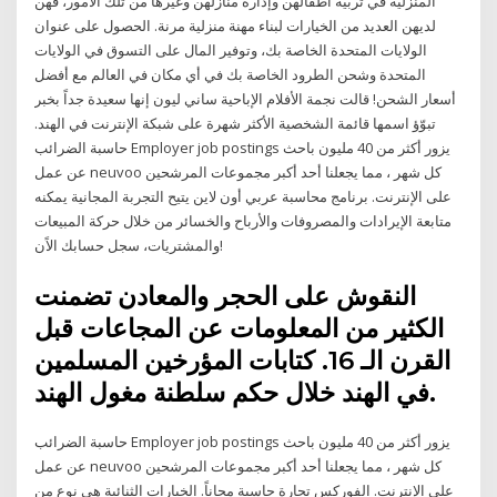
المنزلية في تربية أطفالهن وإدارة منازلهن وغيرها من تلك الأمور، فهن
لديهن العديد من الخيارات لبناء مهنة منزلية مرنة. الحصول على عنوان
الولايات المتحدة الخاصة بك، وتوفير المال على التسوق في الولايات
المتحدة وشحن الطرود الخاصة بك في أي مكان في العالم مع أفضل
أسعار الشحن! قالت نجمة الأفلام الإباحية ساني ليون إنها سعيدة جداً بخبر
تبوّؤ اسمها قائمة الشخصية الأكثر شهرة على شبكة الإنترنت في الهند.
حاسبة الضرائب Employer job postings يزور أكثر من 40 مليون باحث
عن عمل neuvoo كل شهر ، مما يجعلنا أحد أكبر مجموعات المرشحين
على الإنترنت. برنامج محاسبة عربي أون لاين يتيح التجربة المجانية يمكنه
متابعة الإيرادات والمصروفات والأرباح والخسائر من خلال حركة المبيعات
والمشتريات، سجل حسابك الاًن!
النقوش على الحجر والمعادن تضمنت
الكثير من المعلومات عن المجاعات قبل
القرن الـ 16. كتابات المؤرخين المسلمين
في الهند خلال حكم سلطنة مغول الهند.
حاسبة الضرائب Employer job postings يزور أكثر من 40 مليون باحث
عن عمل neuvoo كل شهر ، مما يجعلنا أحد أكبر مجموعات المرشحين
على الإنترنت. الفوركس تجارة حاسبة مجاناً. الخيارات الثنائية هي نوع من