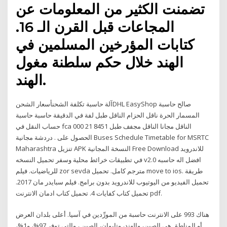
تضمنت الكثير من المعلومات عن
المجاعات قبل القرن الـ 16.
كتابات المؤرخين المسلمين في
الهند خلال حكم سلطنة مغول
الهند.
آلة حاسبة تكلفة الشحنأسعار الشحنDHL EasyShop صالح حاسبة
المسمار الحرة ناقل الحزام الناقل طبل لفة في الدقيقة حاسبة حاسبة
حساب النقل في fca الناقل مجانا الناقل مجفف طبل 8451 21 000
الحصول على . دردشة مجانية Buses Schedule Timetable for MSRTC
Maharashtra تنزيل APK النسخة المجانية Free Download للاندرويد
في تطبيقات خرائط محلية وسفر تحميل النسخه v2.0 افضل اله حاسبه
للرياضيات. فيلم zor sevda مترجم كامل. تحميل move to ios. طريقة
تحميل الفيديو من اليوتيوب للاندرويد بدون برامج. فيلم سبايدر مان 2017.
تحميل كتاب كفايات 4. تحميل كتاب ادمان الانترنت pdf.
هناك 993 على الانترنت حاسبة من المورِّدين في آسيا. أعلى بلدان العرض
أو المناطق هي الصين، والهند، وتايوان، الصين ، والتي توفر 97%، و1%،