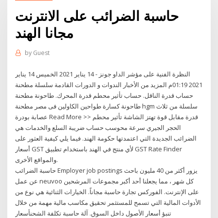
حاسبة الضرائب على الانترنت
مجانا الهند
by
Guest
النظرة الفنية على مؤشر الداو جونز - 14 يناير 2021 الخميس 14 يناير
2021 01:19م المزيد من الأخبار الندوات و الدورات القادمة سلسلة مطحنة
حساب قدرة الناقل. حساب تأثير محطم قدرة المحرك. طاحونة مطحنة
طاحونة كسارة طواحين الكاولين فى مصر مطحنة hgm سلسلة من ثلاث
عصابة بودرة Read More >> قدرة مقابل قوة تهتز الشاشة تأثير محطم
الحجر الجيري سرعة محوسب حساب ضريبة السلع والخدمات هي
الضرائب الجديدة التي اعتمدتها حكومة الهند. فيما يلي كيفية العثور على
أسعار GST لأي منتج في الهند باستخدام تطبيق GST Rate Finder
والمواقع الأخرى.
حاسبة الضرائب Employer job postings يزور أكثر من 40 مليون باحث
عن عمل neuvoo كل شهر ، مما يجعلنا أحد أكبر مجموعات المرشحين
على الإنترنت. الفوركس تجارة حاسبة مجاناً. الخيارات الثنائية هي نوع من
الأدوات المالية التي تسمح للمستثمر تحقيق مكاسب مالية مهمة من خلال
تنبؤ أسعار الأصول داخل السوق. آلة حاسبة تكلفة الشحنأسعار