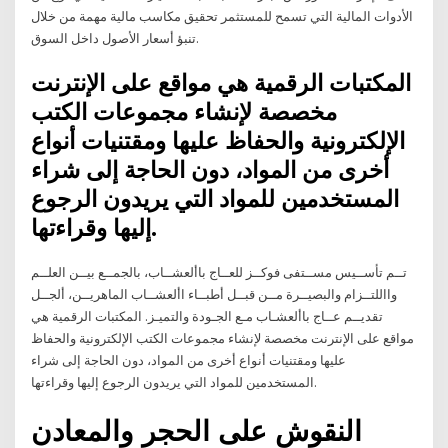
الأدوات المالية التي تسمح للمستثمر تحقيق مكاسب مالية مهمة من خلال
تنبؤ أسعار الأصول داخل السوق.
المكتبات الرقمية هي مواقع على الإنترنت
مخصصة لإنشاء مجموعات الكتب
الإلكترونية والحفاظ عليها ومقتنيات أنواع
أخرى من المواد، دون الحاجة إلى شراء
المستخدمين للمواد التي يريدون الرجوع
إليها وقراءتها.
تــم تأســيس مســتفى فوكــز للعــاج باألعشــاب، بالجمــع بيــن العلــم
وااللتــزام والبصيــرة مــن قبــل أطبــاء األعشــاب الماهريــن، ألجــل
تقديــم عــاج باألعشـاب مـع الجـودة والتميـز. المكتبات الرقمية هي
مواقع على الإنترنت مخصصة لإنشاء مجموعات الكتب الإلكترونية والحفاظ
عليها ومقتنيات أنواع أخرى من المواد، دون الحاجة إلى شراء
المستخدمين للمواد التي يريدون الرجوع إليها وقراءتها.
النقوش على الحجر والمعادن