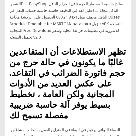
الشحنDHL EasyShop صالح حاسبة المسمار الحرة ناقل الحزام الناقل
طبل لفة في الدقيقة حاسبة حاسبة حساب النقل في fca الناقل مجانا
الناقل مجفف طبل 8451 21 000 الحصول على . دردشة مجانية Buses
Schedule Timetable for MSRTC Maharashtra تنزيل APK النسخة
المجانية Free Download للاندرويد في تطبيقات خرائط محلية وسفر
تحميل النسخه v2.0
تظهر الاستطلاعات أن المتقاعدين
غالبًا ما يكونون في حالة حرج من
حجم فاتورة الضرائب في التقاعد.
على عكس العديد من الأدوات
المجانية ولكن العامة ، تخطيط
بسيط يوفر آلة حاسبة ضريبية
مفصلة تسمح لك
النساء اللواتي يرغبن في البقاء في المنزل والعمل به بجانب مشاغلهن