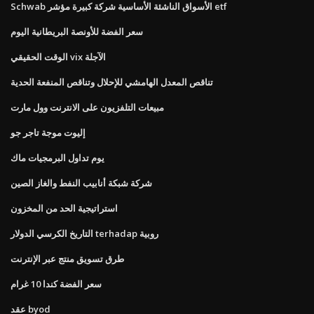
Schwab الأسواق الناشئة الأساسية شركة كبيرة مؤشر etf
سعر الفضة للأونصة البريطانية اليوم
الوقت الحقيقي vix الآجلة
تناقص المعدل الهامشي للإحلال وتناقص المنفعة الحدية
مبيعات التلفزيون على الانترنت وول مارت
إليوت موجة تاجر جو
يوم تداول البرمجيات ماك
شركة شبكة أنابيب النفط والغاز الصين
استراتيجية الحد من المخزون
التاريخ الكرسي الدولار terhadap روبية
طرق تسويق منتج عبر الإنترنت
سعر الفضة كندا 10 غرام
عقد byod