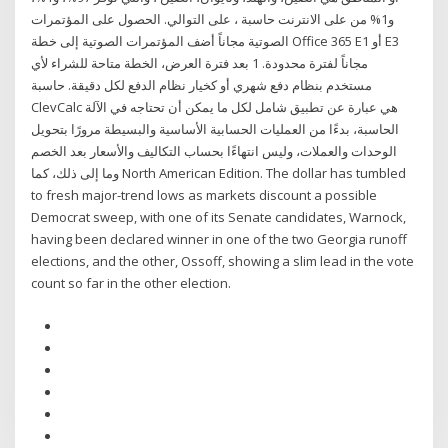
و1% من على الانترنت حاسبة ، على التوالي. الحصول على المؤتمرات
الصوتية مجاناً أضف المؤتمرات الصوتية إلى خطة Office 365 E1 أو E3
مجاناً لفترة محدودة. 1 بعد فترة العرض، الخطة متاحة للشراء لأي
مستخدم بنظام دفع شهري أو كخيار نظام الدفع لكل دقيقة. حاسبة
ClevCalc هي عبارة عن تطبيق شامل لكل ما يمكن أن تحتاجه في الآلة
الحاسبة، بدءًا من العمليات الحسابية الأساسية والبسيطة مرورًا بتحويل
الوحدات والعملات، وليس انتهاءًا بحساب التكاليف والأسعار بعد الخصم
وما إلى ذلك، كما North American Edition. The dollar has tumbled
to fresh major-trend lows as markets discount a possible
Democrat sweep, with one of its Senate candidates, Warnock,
having been declared winner in one of the two Georgia runoff
elections, and the other, Ossoff, showing a slim lead in the vote
count so far in the other election.