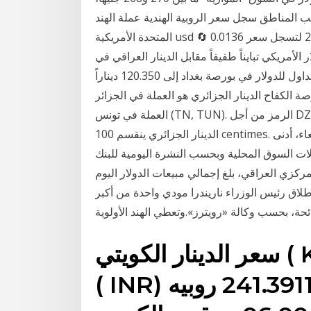
ناطق سجل سعر الروبية الهندية عملة الهند inr استقراراً مقابل الدولار الأمريكي عملة الولايات
المتحدة الأمريكية usd وذلك خلال جلسة التداول اليوم الخميس بتاريخ 7-01-2021 لتسجل سعر 0.0136 🔄
ابق 0.0136 سجل سعر الدولار الأمريكي تبايناً طفيفاً مقابل الدينار العراقي في
كافة جوانب البورصة العراقية؛ حيث وصل السعر المتداول للدولار في بورصة بغداد إلى 120.350 ديناراً
لدينار الجزائري هو العملة في الجزائر (DZ, DZA). الدينار التونسي هو
العملة في تونس (TN, TUN). الرمز من أجل DZD يمكن كتابة DA. الرمز من أجل TND يمكن كتابة TD.
الدينار الجزائري ينقسم 100 centimes. سجلت مبيعات البنك المركزي العراقي من الدولار، الأربعاء، أدنى
ات السوق المحلية وبحسب النشرة اليومية للبنك
كزي العراقي، بلغ إجمالي مبيعات الدولار اليوم Jan 16, 2021 · أصبح عامل النظافة مانيش كومار أول
لاق رئيس الوزراء ناريندرا مودي واحدة من أكبر
حة، بحسب وكالة «رويترز».وتعطي الهند الأولوية
سعر الدينار الكويتي ( KWD) مقابل الروبيه الهندي
( INR) اليوم. 1 دينار كويتي = 241.3911 روبيه