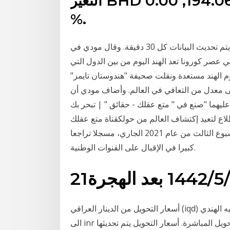
التغير BHD دينار بحريني, 194.0640, 194.0640, 0.00
%.
سعر الدينار الكويتي اليوم مقابل 30 عملة عالمية وعربية، يتم تحديث البيانات كل 30 دقيقة. وقال مودي في
الافتتاحي لمؤتمر برافاسي بهاراتيا ديفاز الـ16، "في عصر كورونا تعد الهند اليوم من بين الدول التي
وم الهند مستعدة ونقلت صحيفة "هندوستان تايمز"
لى معدل من التعافي في العالم. وأضاف مودي أن
ليهما "صنع في " متع عقلك - حقائق " | تبحر بك
 إكتشاف العالم من حولكقناة متع عقلك Jan 21, 2021 · بلغ معدل
مشاهدة المغاربة للتلفاز 3 ساعات و36 دقيقة، خلال الأسبوع الثالث من عام 2021 الجاري، مسجلا تراجعا
كبيرا في الإقبال على القنوات الوطنية.
‏‏/5‏‏/1442 بعد الهجرة
أسعار التحويل من الدينار العراقي (iqd) الى الروبيه الهندي inr) اليوم السبت, 09 يناير 2021: حول من iqd
الى inr و كذلك حول بالاتجاه العكسي. الأسعار تعتمد على أسعار التحويل المباشرة. أسعار التحويل يتم تحديثها