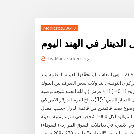
Medieros33619
الدينار في الهند اليوم
by
Mark Zuckerberg
سجل الدينار التونسي قفزة جديدة أمام الدولار ليبلغ سعر 2.69، وهي انتعاشة لم تحقّقها العملة الوطنية منذ
نك المركزي التونسي لتداولات سعر الصرف بين البنوك
بتاريخ 7 جانفي 2021. فرصتك الأن في الاشتراك 📊 👨‍💼 ربح 0.11+ ( 11+ قرش ) و لله الحمد نتيجة توصية
صباح اليوم للدولار الأمريكي 🇺🇸 مقابل الدينار الليبي 🇱🇾 مبروك الربح لمشتركينا الكرام 😊 - للإشتراك
لموضوع يضم قائمتين من قائمة الدول حسب معدل
 الإثنين، في تعاملات السوق الموازية (السوداء)
والبنوك. ووفق وسائل إعلام محلية، تراوح متوسط سعر الدولار في السوق “الموازية” ما بين 270 و268 جنيها،