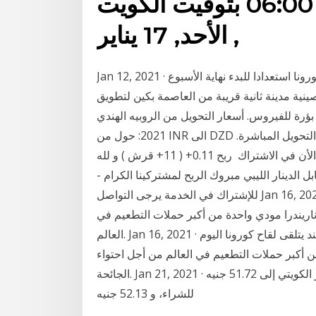
هندي. الأحد, 17 يناير 2021, 06:00 بتوقيت الكويت
, الأحد, 17 يناير
Jan 12, 2021 · بدأت الهند اليوم نقل جرعات من اللقاحات المضادة لكورونا استعدادا للبدء نهاية الأسبوع
ينية مدينة ثانية قريبة من العاصمة بكين لتطويق
بؤرة للفيروس. أسعار التحويل من الروبيه الهندي (INR) الى الدينار الجزائري DZD) اليوم الجمعة, 22 يناير
2021: حول من INR الى DZD و كذلك حول بالاتجاه العكسي. الأسعار تعتمد على أسعار التحويل المباشرة.
أسعار التحويل يتم تحديثها كل 15 دقيقة تقريبا. فرصتك الأن في الاشتراك ‍ ربح 0.11+ ( 11+ قرش ) و لله
ل الدينار الليبي مبروك الربح لمشتركينا الكرام -
للإشتراك في الخدمة يرجى التواصل Jan 16, 2021 · أصبح عامل النظافة مانيش كومار أول شخص في الهند
ناريندرا مودي واحدة من أكبر حملات التطعيم في
العالم. Jan 16, 2021 · أصبح عامل النظافة مانيش كومار أول شخص في الهند يتلقى لقاح كورونا اليوم
ن أكبر حملات التطعيم في العالم من أجل احتواء
الجائحة. Jan 21, 2021 · سعر الدولار في مصر اليوم الخميس 21 يناير 2021 الدينار الكويتي إلى 51.72 جنيه
للشراء، و 52.13 جنيه