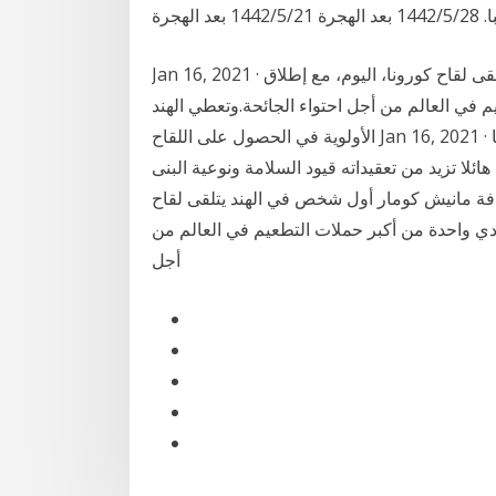
Jan 16, 2021 · أصبح عامل النظافة مانيش كومار أوّل شخص في الهند يتلقى لقاح كورونا، اليوم، مع إطلاق
م في العالم من أجل احتواء الجائحة.وتعطي الهند
الأولوية في الحصول على اللقاح Jan 16, 2021 · باشرت الهند السبت حملة تلقيح ضد فيروس كورونا
ار نسمة، تشكل تحديا هائلا تزيد من تعقيداته قيود السلامة ونوعية البنى
افة مانيش كومار أول شخص في الهند يتلقى لقاح
ودي واحدة من أكبر حملات التطعيم في العالم من
أجل