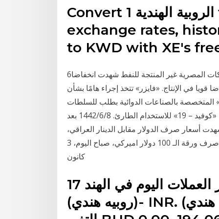
Convert 1 الروبية الهندية to الدينار الكويتي. Get live
exchange rates, histor
to KWD with XE's free
6‏‏/6‏‏/1442 بعد الهجرة قال تقرير مدراء المشتريات إن الشركات المصرية غير المنتجة للنفط شهدت انخفاضا
 نهاية 2020؛ ما يعكس انخفاضا قويا في الإنتاج. «فايزر» تتخذ إجراء هامًا بشأن
ر» المتخصصة بالصناعات الدوائية بطلب للسلطات
الهندية، لترخيص لقاحها المضاد لفيروس كورونا المستجد «كوفيد – 19» للاستخدام الطارئ. 8‏‏/6‏‏/1442 بعد
شهدت أسعار صرف الدولار مقابل الدينار العراقي،
الأحد، ارتفاعا ملحوظا في الأسواق المحلية. وبلغ سعر صرف ورقة الـ 100 دولار اميركي، صباح اليوم، 3
كانون
17 كانون الثاني (يناير) 2021 أسعار العملات اليوم في الهند
(روبيه هندي)- INR. (روبيه هندي), السعر السابق, نسبة