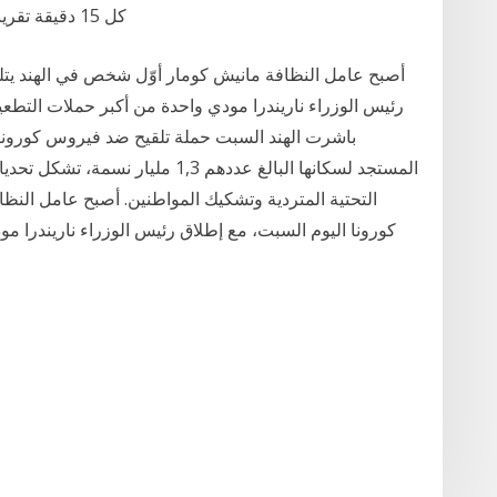
كل 15 دقيقة تقريبا. 28‏‏/5‏‏/1442 بعد الهجرة 21‏‏/5‏‏/1442 بعد الهجرة
رئيس الوزراء ناريندرا مودي واحدة من أكبر حملات التطعي
المستجد لسكانها البالغ عددهم 1,3 ملي
التحتية المتردية وتشكيك المواطنين. أصبح عامل النظ
كورونا اليوم السبت، مع إطلاق رئيس الوزراء ناريندرا م