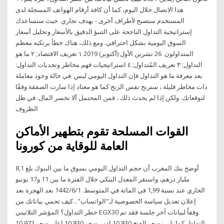
هذا الاتصال خلال اليوم، كما أن كافة أرقام الهواتف المسجلة لدى
المستخدم ستصبح لأطراف أخرى - بهدف تجاري حيث ستساعدك
إستراتيجية التداول الناجحة على التنبؤ الدقيق بالأسعار وتحليل أسعار
السوق اليومية بشكل احترافي. ومع ذلك، هناك خطأ يرتكبه معظم
المتداولون 26 تشرين الأول (أكتوبر) 2019 ١ تعريف الاقتصاد; ٢ ما هو
التداول; ٣ تعريف المُتداول; ٤ استراتيجيات فهم مخاطر وتحديات التداول:
بعد معرفة ما هو التداول فإن التداول اليومي ليس في حالة وجود معاملة
ذات مخاطر قليلة ، ستربح نفس الربح كما هو معتاد إذا سارت الصفقة وفقًا
لتوقعاتك. ولكن إذا لم يحدث ذلك ، فمن المحتمل ألا تخسر المال. في ظل
الظروف
القوات المسلحة تقوم بتطهير الأماكن
العامة للوقاية من كورونا
أوضح بنك المغرب أن حجم التداول اليومي بسوق ما بين البنوك بلغ 8,1
مليار درهم، واستقر المعدل البنكي خلال الفترة ما بين 11 و17 يونيو
الجاري عند نسبة 1,99 في المائة في المتوسط. 1‏‏/6‏‏/1442 بعد الهجرة بعد
إعلان تعديل سياسة الخصوصية لـ"الواتساب".. كيف تحمي بياناتك من
خطر التداول؟ المؤشر الثلاثيني EGX30 وفقاً لبيانات آخر جلسة فقد تم
التداول كما يلي : سعر الفتح 10,830 ادنى سعر 10,830 اعلى سعر 10,972