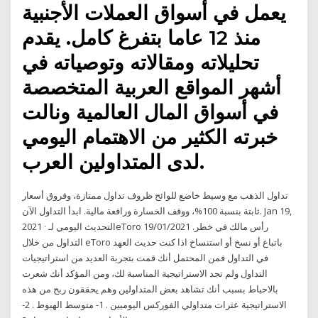
يعمل في أسواق العملات الأجنبية
منذ 12 عاما بتفرغ كامل. يقدم
تحليلاته ومقالاته وتوصياته في
أشهر المواقع العربية المتخصصة
في أسواق المال العالمية ونالت
خبرته الكثير من الاهتمام اليومي
لدى المتداولين العرب.
تداول الذهب مع وسيط خاضع للوائح ظروف تداول ممتازة، وفروق أسعار
ثابتة بنسبة 100%، ووقف الخسارة ورافعة مالية. ابدأ التداول الآن. Jan 19,
2021 · التحديث اليومي لـeToro 19/01/2021 رأس مالك في خطر.
التداول من خلال eToro باتباع أو نسخ أو استنساخ اذا كنت حديث العهد
في التداول فمن المحتمل أنك قمت بتجربة العديد من استراتيجيات
التداول ولم تجد الاستراتيجية المناسبة لك، ومن المؤكد أنك شعرت
بالاحباط بسبب أنك تشاهد بعض المتداولين وهم يحققون ربح من هذه
الاستراتيجية عثرات متداولي الفوركس اليوميين . 1- متوسط الهبوط . 2-