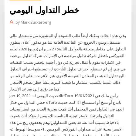
خطر التداول اليومي
by
Mark Zuckerberg
وفي هذه الحالة، يمكنك أيضاً طلب النصيحة أو المشورة من مستشار مالي
مستقل. وبدون الخروج عن القاعدة العامة لما هو مذكور أعلاه، ينطوي
التداول على مخاطر متعلقة بالعوامل التالية: 27 حزيران (يونيو) 2020 تعليم
الفوركس ،افضل شركة تداول مرخصة في الامارات. شركة تداول مرخصة
في الامارات تقوم بأعمال تجارية في دول أجنبية للخطر بسبب التقلبات
في قيم. إن لم تستطع احتراف تداول التأرجح، لن تستطيع احتراف التداول
اليو تداول الذهب والمعادن النفيسة الأخرى عبر الانترنت . على الرغم من
ذلك، عندما يكتسب استثمار ما شعبية كبيرة، ينشأ خطر تضخم الأسعار،
مما قد يؤدي إلى تصاعد الأسعار
Jan 19, 2021 · التحديث اليومي لـeToro 19/01/2021 رأس مالك في
خطر. التداول من خلال eToro باتباع أو نسخ أو استنساخ اذا كنت حديث
العهد في التداول فمن المحتمل أنك قمت بتجربة العديد من استراتيجيات
التداول ولم تجد الاستراتيجية المناسبة لك، ومن المؤكد أنك شعرت
بالاحباط بسبب أنك تشاهد بعض المتداولين وهم يحققون ربح من هذه
الاستراتيجية عثرات متداولي الفوركس اليوميين . 1- متوسط الهبوط . 2-
تحديد الأخبار مسبقا قبل وقوعها . 3 ومع ذلك، احرص على تجنب تداول