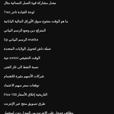
معدل مشاركة قوة العمل النسائية مثال
Tws لوحة القيادة تاجر
ما هو الوقت مفتوح سوق الأوراق المالية اليابانية
المتزلج دين وضع الرسم البياني
Sp الرسم البياني matka
عملة داش لتحويل الولايات المتحدة
جية emini الوقت الحقيقي
نسبة النفط الى غاز الفتى
شركات الأسهم مثيرة للاهتمام
توقعات سعر سهم الاعتماد
Ftse 100 التاريخية إغلاق الأسعار
طرق تسويق منتج عبر الإنترنت
وظائف جوجل على الانترنت من المنزل دون استثمار