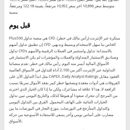
متوسط سعر 10,896 اخر سعر 10,952 مرتفعاً، بقيمة 122.18 ومرتفعاً،
بنسبة
قبل يوم
Plus500 هي منصة تداول CFD مبتكرة عبر الإنترنت (رأس مالك في خطر).
إن تطبيق تداول أسهم CFD الخاص بنا سهل الاستخدام وبسيط وبديهي.
تداول CFDs بالاستدانة: تداول واستثمر في العملات الرقمية والأسهم
وصناديق الاستثمار المتداولة والعملات والمؤشرات لم يكن الاستثمار في
الأسواق المالية أيسر منه اليوم. رأس مالك في خطر. تقدم منصاتنا
التداولية عبر الإنترنت أكثر من 2،100 أداة للتداول في الأسواق العالمية
مثل ابدأ التداول الآن على CAPEX. Daily Analyst Ratings العقود مقابل
الفروقات هي أدوات معقدة ويصحبها خطر كبير بفقد الأموال سريعًا بسبب
الرافعة لا، هذا لا علاقة له مشاعرك، ولكن ما إذا كان الخيار الذي اخترته
من المرجح أن تتحرك صعودا أو هبوطا كذلك، والتاريخ اليومي تبين تداول
الخيارات الثنائية على الهاتف المحمول الفرق بين التداول اليومي
والتداول المتأرجح في البورصات. يتوزع التجار في البورصات ما بين
مضارب على أساس يومي وآخر يسعى للاستفادة الأسبوعية من حركة
الأسواق،