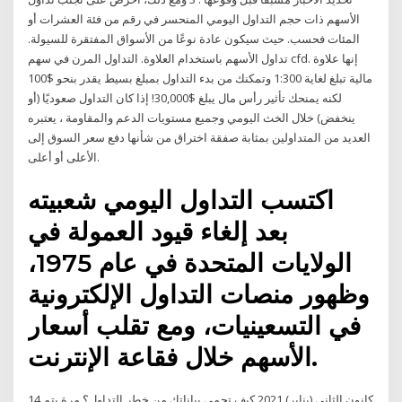
الأسهم ذات حجم التداول اليومي المنحسر في رقم من فئة العشرات أو
المئات فحسب. حيث سيكون عادة نوعًا من الأسواق المفتقرة للسيولة.
تداول الأسهم باستخدام العلاوة. التداول المرن في سهم cfd. إنها علاوة
مالية تبلغ لغاية 1:300 وتمكنك من بدء التداول بمبلغ بسيط يقدر بنحو $100
لكنه يمنحك تأثير رأس مال يبلغ $30,000! إذا كان التداول صعوديًا (أو
ينخفض) خلال الخث اليومي وجميع مستويات الدعم والمقاومة ، يعتبره
العديد من المتداولين بمثابة صفقة اختراق من شأنها دفع سعر السوق إلى
الأعلى أو أعلى.
اكتسب التداول اليومي شعبيته
بعد إلغاء قيود العمولة في
الولايات المتحدة في عام 1975،
وظهور منصات التداول الإلكترونية
في التسعينيات، ومع تقلب أسعار
الأسهم خلال فقاعة الإنترنت.
14 كانون الثاني (يناير) 2021 كيف تحمي بياناتك من خطر التداول؟ مرة يتم