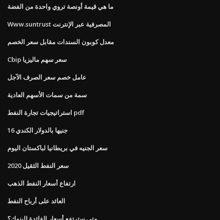
ما هي قيمة أونصة تروي واحدة من الفضة
Www.suntrust المصرفية عبر الإنترنت
معدل كوبون السندات مقابل سعر الخصم
Cbip سعر سهم ماليزيا
عامل خصم سعر الصرف الآجل
سمة من سمات الأسهم العادية
استراتيجيات تجارة النفط pdf
16 جنيها بالدولار الكندي
سعر الجنيه في بريطانيا لباكستان اليوم
سعر النفط الثقيل 2020
ارتفاع أسعار النفط الذهب
العائد على أرباح النفط
متى سترتفع أسعار الفائدة للبنوك؟