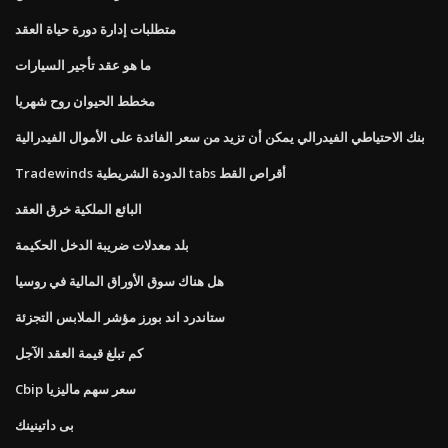
متطلبات إدارة دورة حياة العقد
ما هو عقد تأجير السيارات
مخطط الحيوان روح شهريا
بنك الاحتياطي الفيدرالي يمكن أن تزيد من سعر الفائدة على الأموال الفيدرالية
Tradewinds الدودة الشريطية tabs أقراص القط
البائع الملكية خرق العقد
بلد معدلات ضريبة الدخل الحكيمة
هل هناك سوق الأوراق المالية في روسيا
ستاندرد اند بورز مؤشر الملابس التجزئة
كم تبلغ قيمة العقد الآجل
Cbip سعر سهم ماليزيا
بى داتينينك