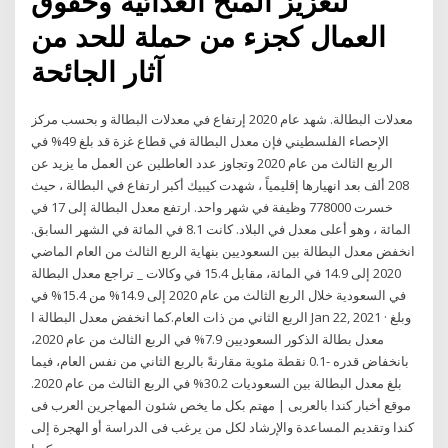
لتعزيز المنح الغذائية وحقوق
العمال كجزء من حملة للحد من
آثار الجائحة
معدلات البطالة. شهد عام 2020 إرتفاع في معدلات البطالة و بحسب مركز
الإحصاء الفلسطيني فإن معدل البطالة في قطاع غزة قد بلغ 49% في
الربع الثالث من عام 2020 وتجاوز عدد العاطلين عن العمل ما يزيد عن
208 ألف بعد انهيارها إقليمياً ، شهدت كيبيك أكبر ارتفاع في البطالة ، حيث
خسرت 778000 وظيفة في شهر واحد. ارتفع معدل البطالة إلى 17 في
المائة ، وهو أعلى معدل في البلاد. كانت 8.1 في المائة في الشهر السابق.
انخفض معدل البطالة بين السعوديين بنهاية الربع الثالث من العام الماضي
2020 إلى 14.9 في المائة، مقابل 15.4 في وكالات _ تراجع معدل البطالة
في السعودية خلال الربع الثالث من عام 2020 إلى 14.9% من 15.4% في
الربع الثاني من ذات العام.كما انخفض معدل البطالة ا Jan 22, 2021 · وبلغ
معدل بطالة الذكور السعوديين 7.9% في الربع الثالث من عام 2020،
بانخفاض قدره -0.1 نقطة مئوية مقارنةً بالربع الثاني من نفس العام، فيما
بلغ معدل البطالة بين السعوديات 30.2% في الربع الثالث من عام 2020.
موقع أخبار كندا بالعربى | مهتم بكل ما يخص شئون المهاجرين العرب فى
كندا وتقديم المساعدة والإرشاد لكل من يرغب فى الدراسة أو الهجرة إلى