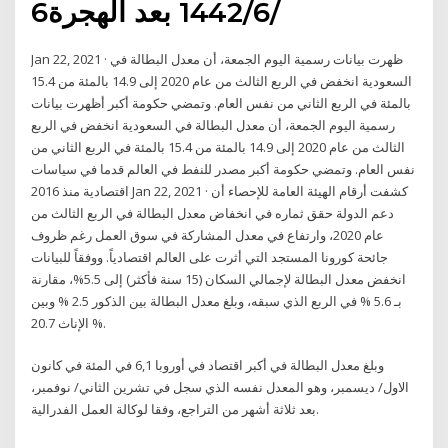
6‏‏/6‏‏/1442 بعد الهجرة
Jan 22, 2021 · ظهرت بيانات رسمية اليوم الجمعة، أن معدل البطالة في
السعودية انخفض في الربع الثالث من عام 2020 إلى 14.9 بالمئة من 15.4
بالمئة في الربع الثاني من نفس العام. وتمضي حكومة أكبر أظهرت بيانات
رسمية اليوم الجمعة، أن معدل البطالة في السعودية انخفض في الربع
الثالث من عام 2020 إلى 14.9 بالمئة من 15.4 بالمئة في الربع الثاني من
نفس العام. وتمضي حكومة أكبر مصدر للنفط في العالم قدما في سياسات
اقتصادية منذ 2016 Jan 22, 2021 · كشفت أرقام الهيئة العامة للإحصاء أن
دعم الدولة حقق ثماره في انخفاض معدل البطالة في الربع الثالث من
عام 2020، وارتفاع في معدل المشاركة في سوق العمل رغم ظروف
جائحة كورونا المستجد التي أثرت على العالم اقتصادياً. ووفقاً للبيانات
انخفض معدل البطالة لإجمالي السكان (15 سنة فأكثر) إلى 5.5%، مقارنة
بـ 5.6 % في الربع الذي سبقه، وبلغ معدل البطالة بين الذكور 2.5 % وبين
الإناث 20.7 %.
وبلغ معدل البطالة في أكبر اقتصاد في أوروبا 6,1 في المئة في كانون
الاول/ ديسمبر، وهو المعدل نفسه الذي سجل في تشرين الثاني/ نوفمبر،
بعد ثلاثة أشهر من التراجع، وفقا لوكالة العمل الفدرالية.