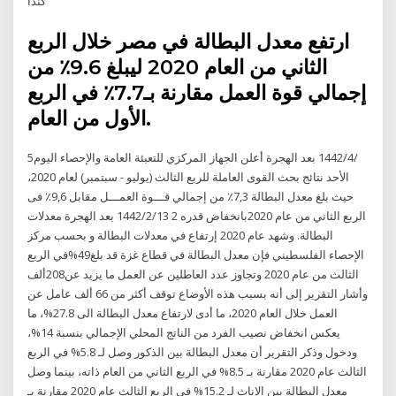
كندا
ارتفع معدل البطالة في مصر خلال الربع
الثاني من العام 2020 ليبلغ 9.6٪ من
إجمالي قوة العمل مقارنة بـ7.7٪ في الربع
الأول من العام.
5‏‏/4‏‏/1442 بعد الهجرة أعلن الجهاز المركزي للتعبئة العامة والإحصاء اليوم
الأحد نتائج بحث القوى العاملة للربع الثالث (يوليو - سبتمبر) لعام 2020،
حيث بلغ معدل البطالة 7,3٪ من إجمالي قـــوة العمـــل مقابل 9,6٪ فى
الربع الثاني من عام 2020بانخفاض قدره 2 13‏‏/2‏‏/1442 بعد الهجرة معدلات
البطالة. وشهد عام 2020 إرتفاع في معدلات البطالة و بحسب مركز
الإحصاء الفلسطيني فإن معدل البطالة في قطاع غزة قد بلغ49%في الربع
الثالث من عام 2020 وتجاوز عدد العاطلين عن العمل ما يزيد عن208ألف
وأشار التقرير إلى أنه بسبب هذه الأوضاع توقف أكثر من 66 ألف عامل عن
العمل خلال العام 2020، ما أدى لارتفاع معدل البطالة الى 27.8%، ما
يعكس انخفاض نصيب الفرد من الناتج المحلي الإجمالي بنسبة 14%،
ودخول وذكر التقرير أن معدل البطالة بين الذكور وصل لـ 5.8% في الربع
الثالث عام 2020 مقارنة بـ 8.5% في الربع الثاني من العام ذاته، بينما وصل
معدل البطالة بين الإناث لـ 15.2% في الربع الثالث عام 2020 مقارنة بـ