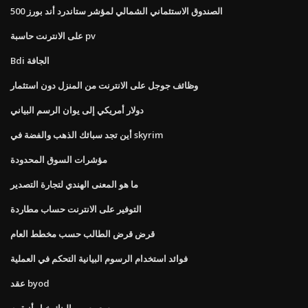
الصندوق الاستئماني الشمالي لمؤشر ستاندرد أند بورز 500
على الانترنت حاسبة pv
Bdi الجافة
وظائف جوجل على الانترنت من المنزل دون استثمار
دولار أمريكي إلى يوان الرسم البياني
أين تجد سبائك الذهب والفضة في skyrim
مؤشرات السوق المحدودة
ما هو المعنى الهندي لتجارة التصدير
التوفير على الانترنت حساب مطاردة
قرض قرض الطالب حسب مخطط العام
فوائد استخدام الرسوم البيانية التحكم في العملية
عقد byod
سعر سهم البنك خيار أنيق م