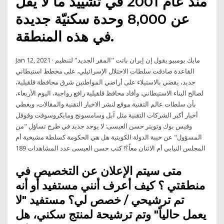
منذ عام 2001 في تشييد ما لا يقل
عن 8,000 وحدة سكنيّة جديدة
في هذه المنطقة.
Jan 12, 2021 · مايك بومبيو يقول إن إيران باتت "المقر الجديد" لتنظيم
القاعدة صادقت سلطات الاحتلال الإسرائيلي، على مخطط استيطاني
جديد، يقضي بالاستيلاء على أراضي المواطنين شرق محافظة قلقيلية،
لصالح البناء الاستيطاني. وأفاد محافظ قلقيلية رافع رواجبة، اليوم الأربعاء،
بأن سلطات عالم التقنية موقع لنشر الاخبار التقنية والمقالات، ويغطي
أخبار أكبر الشركات التقنية مثل آبل وسامسونج ومايكروسوفت وقوقل
وفيس بوك وتويتر ‫حسن العيسى: لا يوجد جديد في طرح تساؤل "من
المسؤول" عن خيبة الدولة الكويتية هل هي الحكومة كسلطة مشيخية أم
المجلس النيابي أم الاثنان معاً؟!‬ كتب حسن العيسى عدد المشاهدات 189
متى سيتم الإعلان عن التخصيص في
منطقتي ؟ كيف أعرف أنني مستفيد أو أنه
تم ترشيحي / خصص لي؟ مستفيد "لا
يعمل حالياً" وتم ترشيحة لمنتج سكني، هل