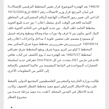
3‏‏/6‏‏/1442 بعد الهجرة الموضوع: قرار بتغيير المخطط الترقيمي للإتصالات
في لبنان المرجع: قرار وزير الاتصالات رقم 666/1 تاريخ 10/12/2020
الداعي الى تغيير رموز الاتصالات الهاتفية لأرقام المشتركين في المناطق
اللبنانية كافة.في الوقت الذي ينشغل اعلان 1 دور جديد للبيع الحويه
مخطط الحامد خلف البيك , دور جديد للبيع في حي الحامد الحوية خلف
البيك الدور مكون من 6 غرف و4 دورات مياة وصالة ومطبخ وغرفه غسيل
أو مستودع مصمم على شقتين علوية 3 مداخل و2خزانات اعلان رقم
138193514 عررررررررض مغررررريي مخطط سوبا شرق السكني يبعد
المخطط 5 كيلو من كبري سوبا شرق، ويقع المخطط شرق جغرافي
لمخطط 27‏‏/5‏‏/1442 بعد الهجرة منذ 2 يوم الكشف عن كتاب ثقافي
جغرافي جديد لسلسلة One Piece قادم في مارس 2021 يتحدث عن كل
الحضارات المتواجدة في المانجا المقتبسة من عالمنا الحقيقي بالإضافة
إلى الكثير من المعلومات الأخرى.
طالبت وزارة الخارجية والمغتربين الفلسطينيين المجتمع الدولي بالضغط
على دولة الاحتلال الإسرائيلي لمنع تنفيذ مخطط القطار الخفيف. وكانت
بلدية الاحتلال في القدس المحتلة، أعلنت بدء تنفيذ مرحلة جديدة من
مشروع القطار