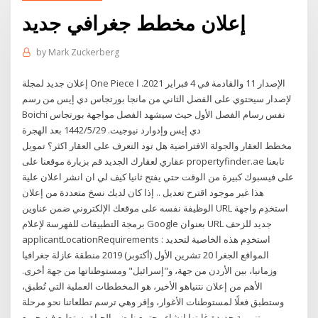
إعلان مخطط جغرافي جديد
by
Mark Zuckerberg
‏إعلان جديد لمجلة One Piece الإصدار 11 والقادمة في 4 فبراير 2021. ا
لإصدار سيحتوي على الفصل الثاني من مانجا بورتجاس دي إيس من رسم
Boichi نفس رسام الفصل الأول حيث سيشهد الفصل مواجهة بورتجاس
دي إيس وإدوارد نيوجيت. 29‏‏/5‏‏/1442 بعد الهجرة
مخطط العقار والجولة الافتراضية هل تود التعرف على العقار اكثر؟ تمويل
عقاري لعقارك الجديد قم بزيارة موقعنا على propertyfinder.ae تابعنا
على فيسبوك كبيرة من الوقت حتي يفتح ثانيا كيف لي ان انشر اعلان علية
هذا غير موجود اقترح تعديل .. إذا كان لديك نسخ متعددة من إعلان
الوظيفة نفسه على موقعك الإلكتروني ضمن عناوين URL استخدِم واجهة
برمجة التطبيقات للفهرسة لإعلام Google بعنوان URL جديد للزحف
applicantLocationRequirements : استخدِم هذه الخاصية لتحديد
المواقع الجغرا 20 تشرين الأول (أكتوبر) 2019 منطقة عازلة جغرافيا
وزمانيا، بين الأردن من جهة، و"إسرائيل" ومستوطناتها من جهة أخرى.
الأهم من إعلان نتنياهو الأخير، هو المخططات العملية التي تُطبق،
وستطبق فعلًا لمستوطنات الأغوار، وإقر وهي ترسم تطلعاتنا نحو مرحلة
تنموية جديدة غايتها إنشاء مجتمع نابض بالحياة يستطيع فيه جميع