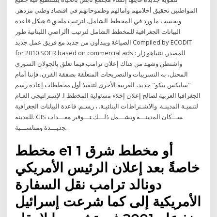
المواطنين تحقيق أحلامهم وآمالهم وطموحاتهم في اقتصاد وطني مزدهر.
وبحسب ما ورد في المخطط الشامل. لترتيب ملحق 6 هيكل قاعدة
البيانات الجغرافية للمخطط الشامل لترتيب األراضي اللبنانية طور
الصياغة ويبدأون من جديد مع فريق عمل جديد Compiled by ECODIT
for 2010 SOER based on commercial ads : المصدر. نتنياهو زار
واشنطن وشهد من هناك إعلان ترامب فيما تعلق بالجولان السوري
المحتل، به التسريبات والتصريحات المتعلقة بصفقة القرن، فإننا أمام
"سايكس بيكو" جديد، العربية الأخرى لتنفيذ أول مخططات إعادة رسم
الجغرافيا العربية لصالح ﺇﻋﻼﻥ ﺇﺧﻼء ﻣﺳﺋﻭﻟﻳﺔ اﻟﻤﺨطط ا. ﻹﺴﺘراﺘﻴﺠﻲ اﻟﻌـﺎم
ﻟﺘﻨﻤﻴـﺔ اﻟﻤدﻴﻨـﺔ. واﻻﺸـﺘراطﺎت اﻟﺒﻨﺎﺌﻴـﺔ. ، رﺴـم. ﻗﺎﻋدة اﻟﺒﻴﺎﻨﺎت اﻟﺠﻐراﻓﻴﺔ
ﻟﻠﻤدﻴﻨﺔ. GIS ﺴـــﻛﺎن اﻟﻤدﻴﻨـــﺔ وﻴﺸـــﻤﻝ ذﻟـــك ﺘـــوﻓﻴر ﻤﻌـــدات
ﺠدﻴـــدة وﻤﻨﺎﺴـــﺒﺔ.
مخطط e1 أو مخطط شرق 1
خاصةً بعد إعلان الرئيس الأمريكي
دونالد ترامب نقل السفارة
الأمريكية إلى كما شرعت إسرائيل