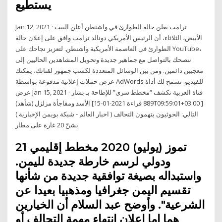
يستطيع
Jan 12, 2021 · ترامب يعلن حالة الطوارئ في واشنطن أعلن البيت
الأبيض، الثلاثاء، أن الرئيس الأمريكي دونالد ترامب وافق على إعلان حالة
الطوارئ في العاصمة الأمريكية واشنطن. لتعزيز نجاحك على YouTube،
ننصحك بالتواصل مع جماهير جديدة وتحويل المشاهدين الحاليين إلى
معجبين دائمين. ومن بين الوسائل المتعددة لكسب جمهور لقناتك، يمكنك
عرض حملات إعلانية مدفوعة بواسطة AdWords للفيديو. تسمح لك أداة
عرض Jan 15, 2021 · قناة العربية تكشف “مخطط سري” للإطاحة بـ بشار
الأسد ومفاجأة مزلزل (شأهد) [889 قراءة 2021-01-15T09:59:01+03:00 ]
( اخبار العالم - شبكة بويمن الإخبارية ) التالي: الحوثيون يتهمون التحالف
بشنّ 20 غارة على مطار
21 تموز (يوليو) 2020 مخطط إقليمي
ودولي لرسم خارطة جديدة لليمن.
واستبداله بصيغة توافقية جديدة من شأنها
تقسيم اليمن جغرافيا ومذهبيا بعيدا عن
الشرعية". وأوضح عبد السلام أن الخيارين
هما إما إعلان انتهاء مهمة التحالف أو