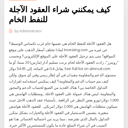
كيف يمكنني شراء العقود الآجلة
للنفط الخام
by
Administrator
هل العقود الآجلة للنفط الخام هي نفسها خام غرب تكساس الوسيط؟
لماذا تختلف أسعار الذهب على موقع Investing.com عن غيره من
المواقع؟ متى يتم ترحيل العقود الآجلة على الموقع الإلكتروني؟ وبحسب
"رويترز"، زادت العقود الآجلة لخام برنت تسليم آذار (مارس) 20 سنتا، أو ما
يعادل 0.4 في المائة، إلى 54.95 دولار See full list on almrsal.com
مستوى الدعم والمقاومة مفيدان في أي إطار زمني وفي أي سوق. ولكن
كيف يتم حساب الدعم والمقاومة؟ كيف يمكنني استخدامه لقرارات
التداول الخاصة بي؟ هناك العديد من الصيغ لحساب الدعم والمحور
والمقاومة. ليس هناك عمولة على العقود الاجلة , ومتطلبات الهامش هي
1,000 دولار\يورو بغض النظر عن الرافعة , بأستثناء عقد الذهب الاجل حيث
سيكون متطلبات الهامش هي 2,000 دولار امريكي . للعقود الآجلة هوامش
متغيرة. يتضمن الاسـتثمار في العقود الآجلة والخيارات بشكل متكرر
التداول بالمال الذي تقترضه ، مما يزيد من احتمالية الخسائر. هذا هو
السبب في أن شراء السلع عادة ما يكون للمستثمرين الأكثر خبرة.