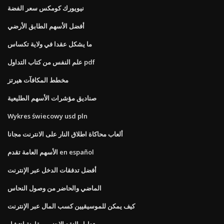
نيويورك كومكس سعر الفضة
أفضل الأسهم الطابق الأرضي
ما يشكل عقدا في ولاية تكساس
علم النفس من كتاب التداول pdf
مخطط المكافآت هيرتز
صناديق مؤشرات الأسهم الطليعية
Wykres świecowy usd pln
ألعاب محاكاة اطلاق النار على الانترنت مجانا
الأسهم العامة تقدم en español
أفضل تدفقات الدخل عبر الإنترنت
الماضي والحاضر من وصول النحاس
كيف يمكن للموسيقيين كسب المال عبر الإنترنت
تداول النقد الاجنبى مقارنة انتشار