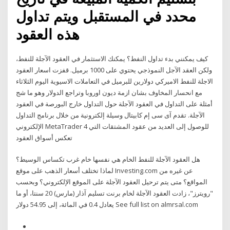
محدد في المستقبل ويتم تداول
هذه العقود
كيف يمكنني بدء تداول النفط؟ يمكنك الاستثمار في العقود الآجلة للنفط،
ولكن العقد الآجل النموذجي يحتوي على 1000 برميل. قفزت اسعار العقود
الاجلة للنفط الاميرکي دولارين للبرميل في التعاملات الاسيوية اليوم الثلاثاء
مع انحسار المخاوف بشان ازمة ديون اوروبا وتراجع الدولار وهو ما شج
أمثلة على التداول في العقود الآجلة حول التداول خارج البورصة في العقود
الآجلة. تقدم آى سى إم كابيتال وسيلة إلكترونية من خلال برنامج التداول
الإلكتروني MetaTrader 4 للوصول إلى العديد من عقود المشتقات التي
تعكس أسواق العقود
هل العقود الآجلة للنفط الخام هي نفسها خام غرب تكساس الوسيط؟
لماذا تختلف أسعار الذهب على موقع Investing.com عن غيره من
المواقع؟ متى يتم ترحيل العقود الآجلة على الموقع الإلكتروني؟ وبحسب
"رويترز"، زادت العقود الآجلة لخام برنت تسليم آذار (مارس) 20 سنتا، أو ما
يعادل 0.4 في المائة، إلى 54.95 دولار See full list on almrsal.com