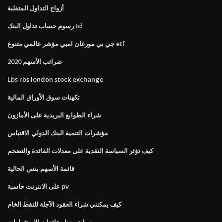
أزواج التداول المتقلبة
رسوم حساب تداول البنك td
جي بي مورغان امبي مؤشر عالمي متنوع etf
ضرائب الأسهم 2020
Lbs rbs london stock exchange
تكهنات سوق الأوراق المالية
شراء الطوابع البريدية على الأمازون
مؤشرات التنمية البنك الدولي الاقتباس
كيف تؤثر السياسة النقدية على معدلات الفائدة والتضخم
قائمة الأسهم بنس الحالية
على الانترنت حاسبة pv
كيف يمكنني شراء العقود الآجلة للنفط الخام
ضمان معدل عائدات الاستثمارات