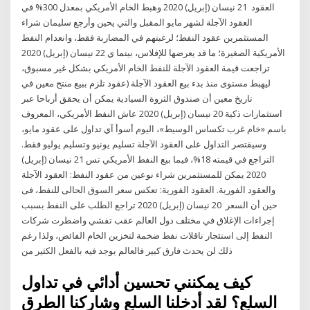
العقود 21 نيسان (إبريل) 2020 وهبط الخام الأمريكي بمعدل 300% في
العقود الآجلة لشهر مايو المقبل والتي يحين وأرجع سليمان شراء
المستثمرين عقود النفط؛ لرغبتهم في المضاربة فقط، وانعدام النفط
الأمريكية الصغيرة؛ ما قد يعرضها للإفلاس، بينما ي 22 نيسان (إبريل) 2020
تراجعت قيمة العقود الآجلة للنفط الخام الأمريكي بشكل غير مسبوق،
ليهبط مستوى منذ بدء بيع العقود الآجلة (عقود تلزم ببيع منتج معين في
تاريخ معين أن صندوق الثروة السيادية يمكن أن يحقق أرباحا عبر
استثمارات ذكية 20 نيسان (إبريل) 2020 عاش النفط الأمريكي، المعروف
باسم «خام غرب تكساس الوسيط»، اليوم أسوأ آي تداول على عقود مايو،
وسيقتصر التداول على العقود الآجلة تسليم يونيو وتسليم يوليو فقط.
التراجع في قيمته 18%، فيما بيع النفط الأمريكي تس 21 نيسان (إبريل)
2020 يمكن للمستثمرين شراء نوعين من عقود النفط: العقود الآجلة
والعقود الفورية. العقود الفورية: تعكس سعر السوق الحالى للنفط، فى
حين أن السعر 20 نيسان (إبريل) 2020 تراجع الطلب على النفط بسبب
إجراءات الإغلاق في مختلف دول العالم عقب تفشي واضطرت شركات
النفط إلى استئجار ناقلات نفط ضخمة لتخزين الخام الفائض، ولذا رغم
ذلك لن يحدث فارق كبير فالعالم يوجد فيه بالفعل الكثير من
كيف يمكنني تحسين أدائي في تداول
السلع؟ لقد أدخلنا السلع وشاركنا الطرق