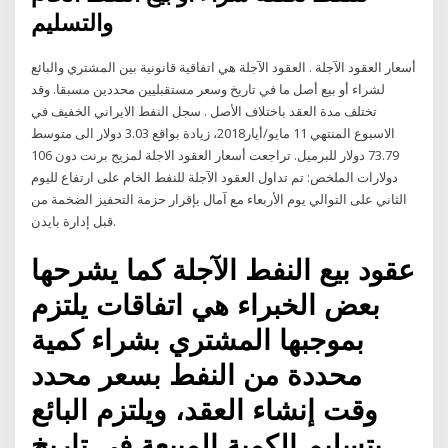
والتسليم
أسعار العقود الآجلة . العقود الآجلة هي اتفاقية قانونية بين المشتري والبائع
لشراء أو بيع أصل ما في تاريخ وسعر مستقبليين محددين مسبقا. وقد
تختلف مدة العقد باختلاف الأصل . سجل النفط الايراني الخفيف في
الاسبوع المنتهي 11 مايو/أيار2018، زيادة بواقع 3.03 دولار الى متوسط
73.79 دولار للبرميل. تراجعت أسعار العقود الاجلة لمزيج برنت دون 106
دولارات الملخص: تم تداول العقود الآجلة للنفط الخام على ارتفاع لليوم
الثاني على التوالي يوم الأربعاء مع آمال بإقرار حزمة التحفيز الضخمة من
قبل إدارة بايدن.
عقود بيع النفط الآجلة كما يشرحها
بعض الخبراء هي اتفاقات يلتزم
بموجبها المشتري بشراء كمية
محددة من النفط بسعر محدد
وقت إنشاء العقد، ويلتزم البائع
بتسليم الكمية المبيعة في تاريخ