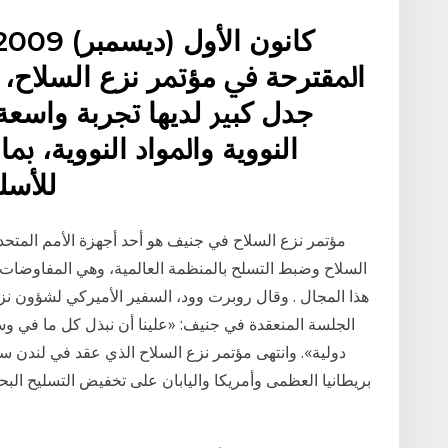
ﺍﳌﻘﺘﺮﺣﺔ ﰲ ﻣﺆﲤﺮ ﻧﺰﻉ ﺍﻟﺴﻼﺡ، ﻛ
ﺟﺪﻝ ﻛﺒﲑ ﻟﺪﻳﻬﺎ ﲡﺮﺑﺔ ﻭﺍﺳﻌ
ﺍﻟﻨﻮﻭﻳﺔ ﻭﺍﳌﻮﺍﺩ ﺍﻟﻨﻮﻭﻳﺔ، 
ﻟﻸﺳﻠﺤ
مؤتمر نزع السلاح في جنيف هو أحد أجهزة الأمم المتحد
السلاح وضبط التسلح بالمنظمة العالمية، وهي المفاوضات
هذا المجال . وقال روبرت وود، السفير الأميركي لشؤون ن
الجلسة المنعقدة في جنيف: «علينا أن نبذل كل ما في وس
بريطانيا العظمى وأمريكا واليابان على تخفيض التسليح البح