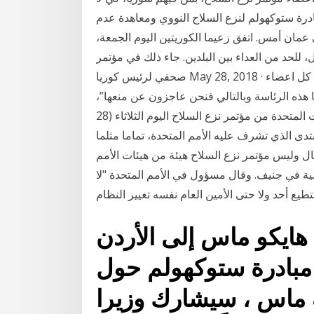
بادرة ستوكهولم لنزع السلاح النووي ومعاهدة عدم
مان أمس. اتفق زعيما الكوريتين اليوم الجمعة،
للحد من العداء بين البلدين. جاء ذلك في مؤتمر
صحفي لرئيس كوريا May 28, 2018 · واضاف البيان “رغم ذلك، فإن الامر كان يتطلب اجماع كل اعضاء
ا هذه الرئاسة وبالتالي فنحن عاجزون عن منعها”،
مشددا في الوقت نفسه على انه سيحرص انسحبت الولايات المتحدة من مؤتمر نزع السلاح اليوم الثلاثاء (28
منتدى الذي تشرف عليه الأمم المتحدة، تماما مثلما
ال وليس مؤتمر نزع السلاح هيئة من هيئات الأمم
لية في جنيف. وقال مسؤول في الأمم المتحدة "لا
 هايكو ماس إلى الأردن
مبادرة ستوكهولم حول
ف ماس ، سيشارك وزيرا