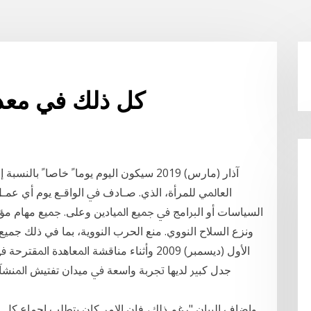
كل ذلك في معدل
ﺍﻟﻌﺎﳌﻲ ﻟﻠﻤﺮﺃﺓ، ﺍﻟﺬﻱ. ﺻـﺎﺩﻑ ﰲ ﺍﻟﻮﺍﻗـﻊ ﻳﻮﻡ ﺃﻱ ﻋﻤـﻞ
ﺍﻟﺴﻴﺎﺳﺎﺕ ﺃﻭ ﺍﻟﱪﺍﻣﺞ ﰲ ﲨﻴﻊ ﺍﳌﻴﺎﺩﻳﻦ ﻭﻋﻠﻰ. ﲨﻴﻊ مهام مؤتم
الأول (ديسمبر) 2009 ﻭﺃﺛﻨﺎﺀ ﻣﻨﺎﻗﺸﺔ ﺍﳌﻌﺎﻫ
ﺟﺪﻝ ﻛﺒﲑ ﻟﺪﻳﻬﺎ ﲡﺮﺑﺔ ﻭﺍﺳﻌﺔ ﰲ ﻣﻴﺪﺍﻥ ﺗﻔﺘﻴﺶ ﺍﳌﻨﺸﺂﺕ 
واضاف البيان "رغم ذلك، فإن الامر كان يتطلب اجماع كل ا