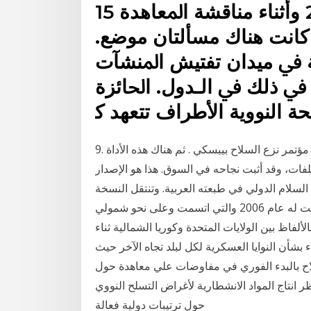
15 كانون الأول (ديسمبر) 2009 ﻭﺃﺛﻨﺎﺀ ﻣﻨﺎﻗﺸﺔ ﺍﳌﻌﺎﻫﺪﺓ
ﺎﻧﺖ ﻫﻨﺎﻙ ﻣﺴﺄﻟﺘﺎﻥ ﻣﻮﺿﻊ.
ﺔ ﰲ ﻣﻴﺪﺍﻥ ﺗﻔﺘﻴﺶ ﺍﳌﻨﺸﺂﺕ
ﲟﺎ ﰲ ﺫﻟﻚ ﰲ ﺍﻟـﺪﻭﻝ. ﺍﳊﺎﺋﺰﺓ
ﺔ ﺍﻟﻨﻮﻭﻳﺔ ﺍﻷﻃﺮﺍﻑ ﺗﺘﻌﻬﺪ ﻛ
9. صانع مجانية مؤتمر نزع السلاح بيبسكي . ثم هناك هذه الأداة windows على الإطلاق مجاناً Pepsky Cd
فات، وقد أثبت نجاحه في السوق. هذا هو الإصدار
سلام الدولي في طبعته العربية. وتنتقل النسخة
الجديدة من كتاب «سيبيسر» من جوهر الموضوع الذي تعرضت له عام 2006 والتي اتسمت وعلى نحو شمولي
لألفاظ بين الولايات المتحدة وكوريا الشمالية ثناء
اء بشأن النوايا العسكرية لكل لبلد تجاه الآخر حيث
اح بالبدء الفوري في مفاوضات علي معاهدة حول
نتاج المواد الانشطارية لأغراض التسلح النووي fmct تكون قابلة للتحقق وغير تمييزية وعالمية، وكذلك
حول ترتيبات دولية فعالة