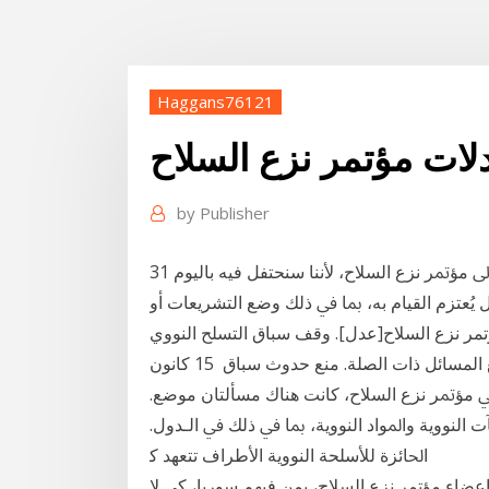
Haggans76121
ات مؤتمر نزع السلاح
by
Publisher
31 آذار (مارس) 2019 ﺳﻴﻜﻮﻥ ﺍﻟﻴﻮﻡ ﻳﻮﻣﺎﹰ ﺧﺎﺻﺎﹰ ﺑﺎﻟﻨﺴﺒﺔ ﺇﱃ ﻣﺆﲤﺮ ﻧﺰﻉ ﺍﻟﺴﻼﺡ، ﻷﻧﻨﺎ ﺳﻨﺤﺘﻔﻞ ﻓﻴﻪ ﺑﺎﻟﻴﻮﻡ
 ﻳُﻌﺘﺰﻡ ﺍﻟﻘﻴﺎﻡ ﺑﻪ، ﲟﺎ ﰲ ﺫﻟﻚ ﻭﺿﻊ ﺍﻟﺘﺸﺮﻳﻌﺎﺕ ﺃﻭ
ر نزع السلاح[عدل]. وقف سباق التسلح النووي
ونزع السلاح النووي. منع الحرب النووية، بما في ذلك جميع المسائل ذات الصلة. منع حدوث سباق 15 كانون
ﺪﺓ ﺍﳌﻘﺘﺮﺣﺔ ﰲ ﻣﺆﲤﺮ ﻧﺰﻉ ﺍﻟﺴﻼﺡ، ﻛﺎﻧﺖ ﻫﻨﺎﻙ ﻣﺴﺄﻟﺘﺎﻥ ﻣﻮﺿﻊ.
ﺍﻟﻨﻮﻭﻳﺔ ﻭﺍﳌﻮﺍﺩ ﺍﻟﻨﻮﻭﻳﺔ، ﲟﺎ ﰲ ﺫﻟﻚ ﰲ ﺍﻟـﺪﻭﻝ.
ﺍﳊﺎﺋﺰﺓ ﻟﻸﺳﻠﺤﺔ ﺍﻟﻨﻮﻭﻳﺔ ﺍﻷﻃﺮﺍﻑ ﺗﺘﻌﻬﺪ ﻛ
عضاء مؤتمر نزع السلاح، بمن فيهم سوريا، كي لا