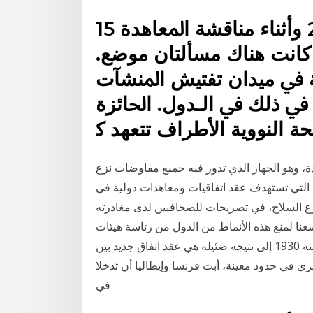
15 كانون الأول (ديسمبر) 2009 ﻭﺃﺛﻨﺎﺀ ﻣﻨﺎﻗﺸﺔ ﺍﳌﻌﺎﻫﺪﺓ
ﺎﻧﺖ ﻫﻨﺎﻙ ﻣﺴﺄﻟﺘﺎﻥ ﻣﻮﺿﻊ.
ﺔ ﰲ ﻣﻴﺪﺍﻥ ﺗﻔﺘﻴﺶ ﺍﳌﻨﺸﺂﺕ
ﲟﺎ ﰲ ﺫﻟﻚ ﰲ ﺍﻟـﺪﻭﻝ. ﺍﳊﺎﺋﺰﺓ
ﺔ ﺍﻟﻨﻮﻭﻳﺔ ﺍﻷﻃﺮﺍﻑ ﺗﺘﻌﻬﺪ ﻛ
ة، وهو الجهاز الذي تدور فيه جميع مفاوضات نزع
 التي تستهدف عقد اتفاقيات ومعاهدات دولية في
زع السلاح، في تصريحات للصحافيين لدى مغادرته
عنا لمنع هذه الأنماط من الدول من رئاسة هيئات
دولية». وانتهى مؤتمر نزع السلاح الذي عقد في لندن سنة 1930 إلى نتيجة ضئيلة هي عقد اتفاق جديد بين
ري في حدود معينة، أبت فرنسا وإيطاليا أن تدخلا
في