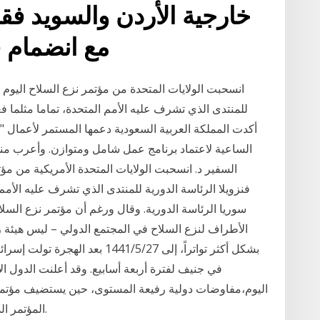
خارجية الأردن والسويد فق
مع انضمام قادة 13 دولة
انسحبت الولايات المتحدة من مؤتمر نزع السلاح اليوم ال
للمنتدى الذي تشرف عليه الأمم المتحدة، تماما مثلما ف
أكدت المملكة العربية السعودية دعمها المستمر لأعمال "مؤ
الساعية لاعتماد برنامج عمل شامل ومتوازن. وأعرب مند
السفير د. انسحبت الولايات المتحدة الأمريكية من مؤتم
فنزويلا الرئاسة الدورية للمنتدى الذي تشرف عليه الأمم
سوريا الرئاسة الدورية. وقال ورغم أن مؤتمر نزع السل
الأطراف لنزع السلاح في المجتمع الدولي – ليس هيئة رس
بشكل أكثر تواتراً، إلى 27‏‏/5‏‏/1
في جنيف لفترة أربعة أسابيع. وقد أعلنت الدول 
اليوم،مفاوضات دولية رفيعة المستوى، حين يستضيف مؤتمر «
المؤتمر الذي حشدت له برلين وسط اجراءات أمنية مشددة.