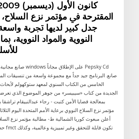
ﺍﳌﻘﺘﺮﺣﺔ ﰲ ﻣﺆﲤﺮ ﻧﺰﻉ ﺍﻟﺴﻼﺡ، ﻛ
ﺟﺪﻝ ﻛﺒﲑ ﻟﺪﻳﻬﺎ ﲡﺮﺑﺔ ﻭﺍﺳﻌ
ﺍﻟﻨﻮﻭﻳﺔ ﻭﺍﳌﻮﺍﺩ ﺍﻟﻨﻮﻭﻳﺔ، 
ﻟﻸﺳﻠﺤ
صانع. البرنامج جيد جداً مع مجموعة واسعة من تنسيقات المل
الخامس من الكتاب السنوي لمعهد ستوكهولم لأبحاث ال
بمعالجة قضايا الأمن كتبت - رجاء عبدالنبيقام تراشقا با
مؤتمر نزع السلاح النووي برعاية الأمم المتحدة اليوم الثلاث
أعلن مبعوث كوريا الشمالية ط- مطالبة مؤتمر نزع السل
حظر ا