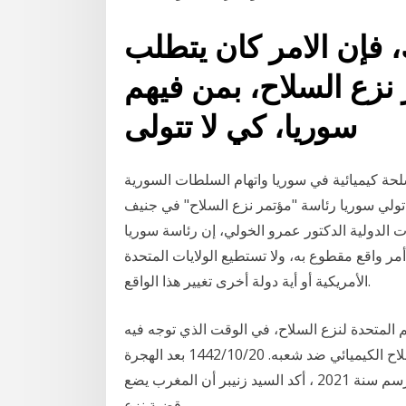
 فإن الامر كان يتطلب
نزع السلاح، بمن فيهم
سوريا، كي لا تتولى
لحة كيميائية في سوريا واتهام السلطات السورية
ير تولي سوريا رئاسة "مؤتمر نزع السلاح" في جنيف
قال أستاذ العلاقات الدولية الدكتور عمرو الخولي، إن رئاسة سوريا
 أمر واقع مقطوع به، ولا تستطيع الولايات المتحدة
الأمريكية أو أية دولة أخرى تغيير هذا الواقع.
 المتحدة لنزع السلاح، في الوقت الذي توجه فيه
أصابع الاتهام إلى نظام الرئيس بشار الأسد باستخدام السلاح الكيميائي ضد شعبه. 20‏‏/10‏‏/1442 بعد الهجرة
وفي مداخلة له خلال الجلسة الأولى لمؤتمر نزع السلاح برسم سنة 2021 ، أكد السيد زنيبر أن المغرب يضع
قضية نزع