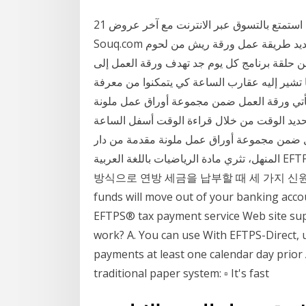
21 ورقة عمل للارتقاء بأداء الدفاع المدني المدينة - الرياض استمتع بالتسوق عبر الانترنت مع آخر عروض
Souq.com لحوم_الأنجوس #الشيف_محمد_إبراهيم #كل_يوم_جديد طريقة عمل ورقة ريش من لحوم
ن حلقة برنامج كل يوم جد تهدف ورقة العمل إلى
ا تشير إليه عقارب الساعة كي يتمكنوا من معرفة
تأتي ورقة العمل ضمن مجموعة أوراق عمل ملونة
حديد الوقت من خلال قراءة الوقت أسفل الساعة
مل ضمن مجموعة أوراق عمل ملونة مقدمة من دار
المنهل، تثري مادة الرياضيات باللغة العربية EFTPS®는 다음을 제공합니다. 신뢰할 수 있는 보안. 전자
방식으로 연방 세금을 납부할 때 세 가지 신
funds will move out of your banking accou
EFTPS® tax payment service Web site su
work? A. You can use With EFTPS-Direct, 
payments at least one calendar day prior
traditional paper system: ▫ It's fast