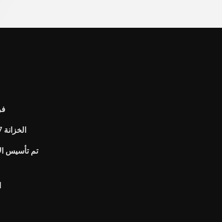
usd
Yuanta u.s. الخزانة 7-10 سنة السندات
تم تأسيس الا
ا