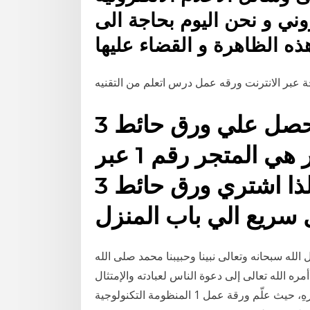
وني و نحن اليوم بحاجة الى
ة عبر الانترنت ورقه عمل درس اتعلم من التقنيه
احصل علي ورق حائط 3d مميز للاستمتاع بجودة لا
مثيل لها. جوميا مصر هي المتجر رقم 1 عبر
الانترنت في مصر، لذا اشتري ورق حائط 3d اليوم
لله سبحانه وتعالى نبينا وحبيبنا محمد صلى الله
ره الله تعالى إلى دعوة الناس لعبادته والإمتثال
لأوامرهِ، حيث علّم ورقة عمل 1 المنظومة التكنولوجية.docx. הצג הורד. 26k. גירסה 1. 26 במרץ 2014,