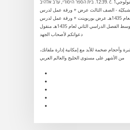
12:39. בית הספר היסודי, ערב אלהיב. ĉ. ورقة عمل في التكنولوجي1.docx. הצג הורד. اوراق عمل الادمان
الشبكيّة - الصف الثالث عرض + ورقة عمل لدرس
التعرف على الأنترنت لمادة الحاسب ثالث متوسط ف2 لعام 1435هـ عرض بوربوينت + ورقة عمل لدرس
التعرف على الأنترنت لمادة الحاسب للصف الثالث متوسط الفصل الدراسي الثاني لعام 1435هـ منقول
دعواتكم لأصحاب الجهد
 وأحجام ضخمة للأبد مع إمكانية إدارة ملفاتك،
من الأشهر على مستوى الخليج والعالم العربي