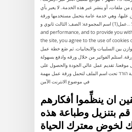
 ما يُرفع من ملفات، أو ينشر عبر هذه الخدمة.. لا يعبر بأي
ين عليها، وهي خدمة عامة يتحمل مستخدمها ورقة
عمل(1) اسم المجموعة: الصف: الثالث ثانوي و… Slideshare uses cookies to improve functionality
and performance, and to provide you with
the site, you agree to the use. كيف تضع حدًّا للاستقواء عبر الانترنت؟‏
وازن بين السلبيات والايجابيات.‏ ثم ضَع خطة عمل
رقة. استلم الفواتير من خلال ورقه وادفع بسهولة
ل موقعنا. تقديم عمل عالي الجودة والحصول على
كلمة הורד تحت اسم الملف لتحمل ورقة عمل مهمة
في موضوع الانترنت الآمن
ن ان ينظِّموا أفكارهم
 قم بتنزيل وطباعة هذه