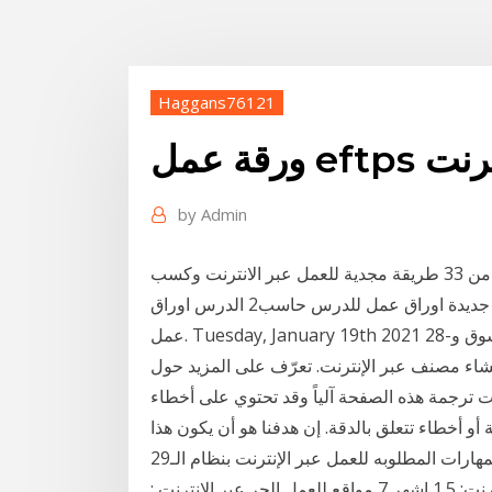
Haggans76121
 الإنترنت
by
Admin
العمل على الانترنت يتزايد في العالم العربي، لهذا اليك أكثر من 33 طريقة مجدية للعمل عبر الانترنت وكسب
المال سواء كنت ترغب بكسب بضع دولارات أو بدء مهنة جديدة اوراق عمل للدرس حاسب2 الدرس اوراق
عمل. Tuesday, January 19th 2021 28-استراتيجية ورقة الدقيقة الواحدة التدريب الأول – التسوق و
إنشاء مصنف عبر الإنترنت. تعرّف على المزيد حول
ترجمة هذه الصفحة آلياً وقد تحتوي على أخطاء
 أو أخطاء تتعلق بالدقة. إن هدفنا هو أن يكون هذا
29‏‏/1‏‏/1436 بعد الهجرة 1.2 ما هى المهارات المطلوبه للعمل عبر الإنترنت بنظام الـ FreeLancing; 1.3 مزايا
العمل الحر عبر الإنترنت: 1.4 سلبيات العمل الحر عبر الإنترنت: 1.5 اشهر 7 مواقع للعمل الحر عبر الإنترنت :