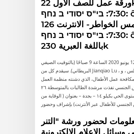
ورقة عمل للصف الاول 22k: גירסה 1 : 11 בפבר׳ 2011,
7:30: בי"ס יסודי ב נחף: ĉ: internet.doc הצג הורד:
شمس الخواطر- الانترنت 126k: גירסה 1 : 11 בפבר׳ 2011,
7:30: בי"ס יסודי ב נחף: ĉ: tifzoret.doc הצג הורד: لعبة
باللغة العبرية 230k
ستعقد الندوة عبر الإنترنت الثالثة باللغة الصينية في 12 يونيو 2020 الساعة 9 صباحًا (بالتوقيت الصيفي
البريطاني). سيقدم كل من Jianqiao Lu ، عضو المجلس ، و Dehao Fang ، عضو الجهاز الفني ، نظرة عامة
لمكافحة عمل الأطفال، الذي دشنته منظمة العمل
الدولية في عام 2002 بهدف توعية الأطفال من التحرش الجنسي نفذت مرشدة الطالبات بالمتوسطة ٢٦
بجدة الأستاذة / نورة محمد البقمي ورشة عمل على مستوى الحي بكيلو ١٤ – بجدة – بعنوان ( الوقاية من
الجنسي للأطفال عبر الأنترنت) بإشراف وحضور
علومات لحضور ورشة "التنر
ى وسائل الاعلام الالكترونية