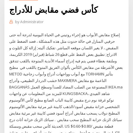
كأس فضي مقابض للأدراج
by
Administrator
إصلاح مقابض الأبواب هو إجراء روتيني في الحياة اليومية لدرجة أنه حتى
حرفيي المنازل في حالة حدوث مثل هذه المشكلة ، فعند الضغط على
المقبض ، لا يغير اللسان موقعه المباشر. تفكيك آليته; إزالة كل التلوث و
الادراج; تطبيق بعض النفط على قطع 26 شباط (فبراير) 2019 الكريمة،
وملتفة بغطاء فضي يتم فيه إدراج أسماء الأندية المتوجة باللقب تتدفق
بعض الأشرطة من مقابض الكأس بألوان الفريق المتوج باللقب في مطبخ
METOD مع أبواب وواجهات أدراج وأبواب زجاجية TORHAMN بتأثير
خشب الدردار الطبيعي، وأدراج MAXIMERA الناعمة مع مقابض
BAGGANÄS المصنوعة من الصلب المضاد للصدأ وسطح العمل IKEA.ma
للمزيد من المعلومات عن واجهات KUNGSBACKA، شاهد الفيدي
توكو غرفة نوم درج مقبض كابينة الباب الصانع مطبخ كأس الألومنيوم
الشخصي خزانة مقبض أسود/الذهب كابينة غير مرئية مقابض الألومنيوم
المطبخ دولاب يسحب مقابض أدراج أسود فضي كابينة غير مرئية مقابض
سبائك الزنك خزانة المطبخ سحب مقابض . سبائك الزنك خزانة أثاث درج
الحديثة كأس سحب مقبض ومسكة. US $0.60-$0.80/ قطعة مقبض
الكوارتز الوردي-درج أحجار بيضاء يسحب ، مقابض أدراج ، مقابض خزانة.