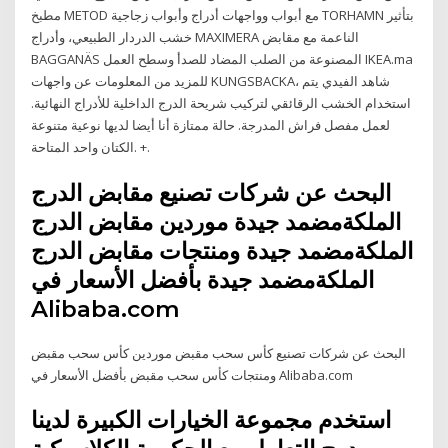
مطبخ METOD مع أبواب وواجهات أدراج وأبواب زجاجية TORHAMN بتأثير
خشب الدردار الطبيعي، وأدراج MAXIMERA الناعمة مع مقابض
BAGGANÄS المصنوعة من الصلب المضاد للصدأ وسطح العمل IKEA.ma
للمزيد من المعلومات عن واجهات KUNGSBACKA، شاهد الفيدي يتم
استخدام الخشب الرقائقي لتركيب شريحة الدرج الداخلية للأدراج النهائية.
لعمل مفصل فراش المدرجة. حالة ممتازة أنا أيضا لديها نوعية متنوعة
الكتان واحد المتاحة. +.
البحث عن شركات تصنيع مقابض الدرج
الملكةمضمد جيدة موردين مقابض الدرج
الملكةمضمد جيدة ومنتجات مقابض الدرج
الملكةمضمد جيدة بأفضل الأسعار في
Alibaba.com
البحث عن شركات تصنيع كأس سحب مقبض موردين كأس سحب مقبض
ومنتجات كأس سحب مقبض بأفضل الأسعار في Alibaba.com
استخدم مجموعة الخيارات الكبيرة لدينا