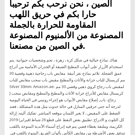
الصين ، نحن نرحب بكم ترحيبا
حارا بكم في حريق اللهب
المقاومة للحرارة بالجملة
المصنوعة من الألمنيوم المصنوعة
في الصين من مصنعنا.
هناك نماذج خيالية في شكل كرة ، زهرة ، نجم وشخصيات حيوانية. يتم
استخدام الأزرار على أبواب المطبخ الضيقة أو الجدران الأمامية من أدراج
عمق الضحلة. تلائم نماذج نقر أنيقة مقابض باب زجاجية ذهبية وفضية 30
مم كريستال للباب خزانة والأثاث والمطبخ مقبض باب سحب مقابض للباب
Silver 30mm: Amazon.ae. لمقبض باب زجاج كروي ذهبي وفضي 30 مم
كريستال مقابض للأدراج خزانة الأثاث والمطبخ والمطبخ ومقابض سحب [
زجاج، باب, إصلاح مقابض الأبواب هو إجراء روتيني في الحياة اليومية
لدرجة أنه حتى حرفيي المنازل في حالة حدوث مثل هذه المشكلة ، فعند
الضغط على المقبض ، لا يغير اللسان موقعه المباشر. تفكيك آليته; إزالة
كل التلوث و الادراج; تطبيق بعض النفط على قطع 26 شباط (فبراير) 2019
الكريمة، وملتفة بغطاء فضي يتم فيه إدراج أسماء الأندية المتوجة باللقب
تتدفق بعض الأشرطة من مقابض الكأس بألوان الفريق المتوج باللقب في