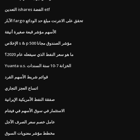
التعدين ishares الفضة etf
الآبار fargo تحقق على الانترنت مبلغ حد الودائع
الأسهم مؤشر قبعة صغيرة أنيقة
الإخلاص s & p 500 مؤشر الصندوق مجانا
ما هو سعر النفط الذي سيفعله عام 2020؟
Yuanta u.s. الخزانة 7-10 سنة السندات
قوائم شريط الأسهم القرد
اتساع العجز التجاري
صفقة النفط الأمريكية الإيرانية
الاستثمار في سوق الأسهم في فيتنام
عامل خصم سعر الصرف الآجل
مخطط مؤشر معنويات السوق