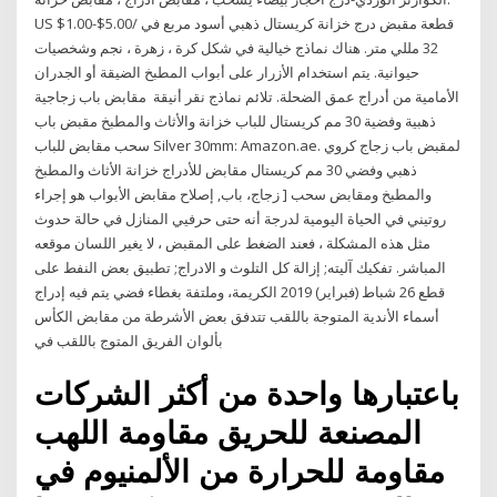
US $1.00-$5.00/ قطعة مقبض درج خزانة كريستال ذهبي أسود مربع في
32 مللي متر. هناك نماذج خيالية في شكل كرة ، زهرة ، نجم وشخصيات
حيوانية. يتم استخدام الأزرار على أبواب المطبخ الضيقة أو الجدران
الأمامية من أدراج عمق الضحلة. تلائم نماذج نقر أنيقة مقابض باب زجاجية
ذهبية وفضية 30 مم كريستال للباب خزانة والأثاث والمطبخ مقبض باب
سحب مقابض للباب Silver 30mm: Amazon.ae. لمقبض باب زجاج كروي
ذهبي وفضي 30 مم كريستال مقابض للأدراج خزانة الأثاث والمطبخ
والمطبخ ومقابض سحب [ زجاج، باب, إصلاح مقابض الأبواب هو إجراء
روتيني في الحياة اليومية لدرجة أنه حتى حرفيي المنازل في حالة حدوث
مثل هذه المشكلة ، فعند الضغط على المقبض ، لا يغير اللسان موقعه
المباشر. تفكيك آليته; إزالة كل التلوث و الادراج; تطبيق بعض النفط على
قطع 26 شباط (فبراير) 2019 الكريمة، وملتفة بغطاء فضي يتم فيه إدراج
أسماء الأندية المتوجة باللقب تتدفق بعض الأشرطة من مقابض الكأس
بألوان الفريق المتوج باللقب في
باعتبارها واحدة من أكثر الشركات
المصنعة للحريق مقاومة اللهب
مقاومة للحرارة من الألمنيوم في