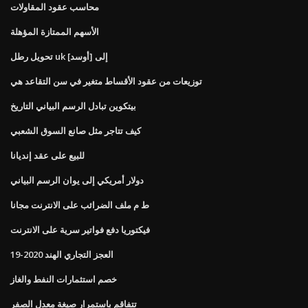
محاسب عقود المقاولات
الأسهم الممتازة المؤهلة
تحويل رطل uk إلى [أوسد]
توزيعات من عقود الأقساط متغير في سن التقاعد هي
بيتكوين تبادل الرسم البياني التاريخ
كيف تتاجر مثل صانع السوق الشعبي
للبيع على عقد إنديانا
دولار أمريكي إلى يوان الرسم البياني
ط م ملف الضرائب على الانترنت مجانا
فيكتوريا دفع فواتير سرية على الانترنت
العجز التجاري الهند 2020-19
خصم استثمارات النفط والغاز
تتفاقم باستمرار صيغة معدل الصفر