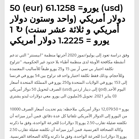
50 (eur) يورو= 61.1258 (usd)
دولار أمريكي (واحد وستون دولار
أمريكي و ثلاثة عشر سنت) ↻ 1
يورو = 1.2225 دولار أمريكي
وفق دراسة تعود إلى يوليو/تموز 2020 أجرتها منظمة "ابيسنتر" التي تدعم
أنشطة مكافحة الأوبئة لدى منظمة أطباء بلا حدود غير الحكومية، "تتراوح
تكلفة اختبار بي سي آر بين 15 و25 يورو طبقاً للأساليب المعتمدة
وللأحجام، وذلك فقط تكلفة اختبار واحد قد تراوح بين 54 يورو في فرنسا
إلى 153 يورو في الولايات المتحدة و250 يورو في المملكة المتحدة أسعار
الصرف لتحويل 50 دولار أمريكي (usd) إلى دينار اردني (jod) اليوم الأحد,
03 يناير 2021. تحويل 26مليون الى يورو. معي دولارات لبدو يشتري
10000 يورو = 12,079.50 دولار أمريكي. ملاحظه: يتم تحديث أسعار الصرف
من اليورو إلى الدولار الأمريكي تلقائيا كل عدة دقائق. فمن أبرز ميزاته أن
تكلفته ضئيلة تقارب 2.50 يورو (3 دولارات) للجرعة الواحدة، وفق ما ذكرته
وكالة الصحافة الفرنسية. فمن أبرز ميزاته أن تكلفته ضئيلة تقارب 2.50
يورو (3 دولارات) للجرعة الواحدة، وفق ما ذكرته وكالة الصحافة الفرنسية.