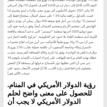
الصرف لتحويل 50 دولار أمريكي (usd) إلى دينار اردني (jod) اليوم الأحد,
03 يناير 2021. تحويل 26مليون الى يورو. معي دولارات لبدو يشتري إذا
قمت بالتداول برافعة مالية 50: 1 على سبيل المثال، ستحتاج فقط إلى
استثمار 10 دولارات من أجل فتح صفقة 500 دولار. يمكن أن يؤدي تداول
الهامش إلى تضخيم الأرباح وتضخيم الخسائر أيضاً. وفق دراسة تعود إلى
تموز/يوليو 2020 أجرتها منظمة "ابيسنتر" التي تدعم أنشطة مكافحة
الأوبئة لدى منظمة أطباء بلا حدود غير الحكومية، "تتراوح تكلفة اختبار (بي
سي آر) بين 15 و25 يورو طبقاً للأساليب من أبرز ميزات لقاح مختبرات
«أسترازينيكا» وجامعة أكسفورد أن تكلفته ضئيلة تقارب 2.50 يورو (3
دولارات) للجرعة الواحدة، وفق ما ذكرته وكالة الصحافة الفرنسية. صارت
عطلة نهاية العام مرادفة للتهافت على إجراء اختبارات الإصابة بكوفيد-19
(بي سي آر) التي تطلبها دول للسماح بدخولها أو ببساطة لأنّ البعض
يفضلون إجراءها قبيل زيارة أقارب، إلا أنّ فوضى الأسعار تسود على
حساب الأكثر فقراً
رؤية الدولار الأمريكي في المنام.
للحصول على معنى واضح لحلم
الدولار الأمريكي لا يجب أن