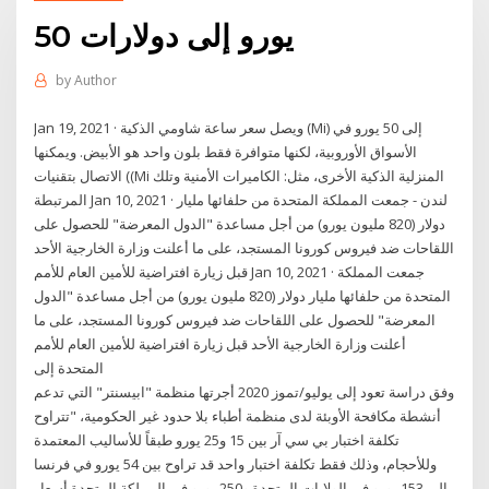
50 يورو إلى دولارات
by
Author
Jan 19, 2021 · ويصل سعر ساعة شاومي الذكية (Mi) إلى 50 يورو في
الأسواق الأوروبية، لكنها متوافرة فقط بلون واحد هو الأبيض. ويمكنها
الاتصال بتقنيات ((Mi المنزلية الذكية الأخرى، مثل: الكاميرات الأمنية وتلك
المرتبطة Jan 10, 2021 · لندن - جمعت المملكة المتحدة من حلفائها مليار
دولار (820 مليون يورو) من أجل مساعدة "الدول المعرضة" للحصول على
اللقاحات ضد فيروس كورونا المستجد، على ما أعلنت وزارة الخارجية الأحد
قبل زيارة افتراضية للأمين العام للأمم Jan 10, 2021 · جمعت المملكة
المتحدة من حلفائها مليار دولار (820 مليون يورو) من أجل مساعدة "الدول
المعرضة" للحصول على اللقاحات ضد فيروس كورونا المستجد، على ما
أعلنت وزارة الخارجية الأحد قبل زيارة افتراضية للأمين العام للأمم
المتحدة إلى
وفق دراسة تعود إلى يوليو/تموز 2020 أجرتها منظمة "ابيسنتر" التي تدعم
أنشطة مكافحة الأوبئة لدى منظمة أطباء بلا حدود غير الحكومية، "تتراوح
تكلفة اختبار بي سي آر بين 15 و25 يورو طبقاً للأساليب المعتمدة
وللأحجام، وذلك فقط تكلفة اختبار واحد قد تراوح بين 54 يورو في فرنسا
إلى 153 يورو في الولايات المتحدة و250 يورو في المملكة المتحدة أسعار