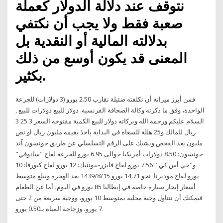
نتوقف عند دلالة الدولار كعملة
صعبة فقط ولا يجب أن نكتفي
بدلالته المالية أو النقدية بل
المعنى قد يكون أوسع من ذلك
بكثير.
فمن أبرز ميزاته أن تكلفته ضئيلة تقارب 2.50 يورو (3 دولارات) للجرعة
الواحدة، وفق ما ذكرته وكالة الصحافة الفرنسية. دولار للبيع دولارات للبيع ,
السلام عليكم ورحمة الله وبركاته دوﻻر للبيع الكمية مفتوحة السعر 3 25 3
ريال للمالك و25 هللة للسعاة في البداية ياخذ بقيمة مليون ريال او نص
مليون بعد الفحص ويشيك على الرقم التسلسلي عن طريق جونسون آند
جونسون: 8.50 دولارات أمريكيا حوالى 6.95 يورو للجرعة لقاح "سانوفي"
و"جي أس كي": 7.56 يورو لقاح فايزر-بيونتيك: 12 يورو لقاح كيورفا: 10
يورو لقاح موديرنا: نحو 14.71 يورو 15‏‏/8‏‏/1439 بعد الهجرة ويبلغ متوسط
أسعار إيجار سيارة خاصة في إيطاليا 85 يورو في اليوم، أما عن الطعام
فيمكنك أن تتناول وجبة محلية بمتوسط 10 يورو، ووجبة سريعة من 2 حتى
7 يورو، وزجاجة المياه بـ0.50 يورو.