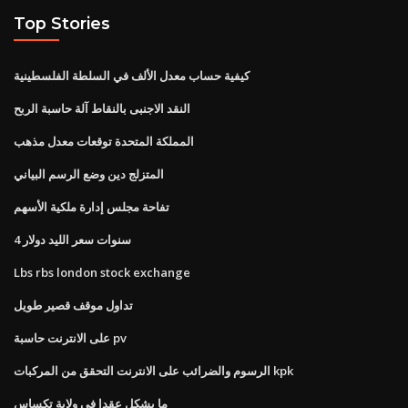
Top Stories
كيفية حساب معدل الألف في السلطة الفلسطينية
النقد الاجنبى بالنقاط آلة حاسبة الربح
المملكة المتحدة توقعات معدل مذهب
المتزلج دين وضع الرسم البياني
تفاحة مجلس إدارة ملكية الأسهم
4 سنوات سعر الليد دولار
Lbs rbs london stock exchange
تداول موقف قصير طويل
على الانترنت حاسبة pv
الرسوم والضرائب على الانترنت التحقق من المركبات kpk
ما يشكل عقدا في ولاية تكساس