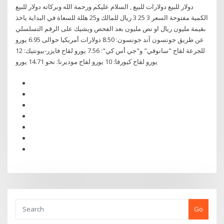
دولار للبيع دولارات للبيع , السلام عليكم ورحمة الله وبركاته دوﻻر للبيع
الكمية مفتوحة السعر 3 25 3 ريال للمالك و25 هللة للسعاة في البداية ياخذ
بقيمة مليون ريال او نص مليون بعد الفحص ويشيك على الرقم التسلسلي
عن طريق جونسون آند جونسون: 8.50 دولارات أمريكيا حوالى 6.95 يورو
للجرعة لقاح "سانوفي" و"جي أس كي": 7.56 يورو لقاح فايزر-بيونتيك: 12
يورو لقاح كيورفا: 10 يورو لقاح موديرنا: نحو 14.71 يورو
Go