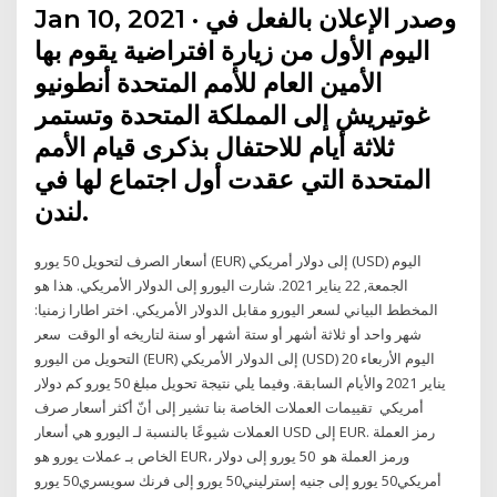
Jan 10, 2021 · وصدر الإعلان بالفعل في
اليوم الأول من زيارة افتراضية يقوم بها
الأمين العام للأمم المتحدة أنطونيو
غوتيريش إلى المملكة المتحدة وتستمر
ثلاثة أيام للاحتفال بذكرى قيام الأمم
المتحدة التي عقدت أول اجتماع لها في
لندن.
أسعار الصرف لتحويل 50 يورو (EUR) إلى دولار أمريكي (USD) اليوم
الجمعة, 22 يناير 2021. شارت اليورو إلى الدولار الأمريكي. هذا هو
المخطط البياني لسعر اليورو مقابل الدولار الأمريكي. اختر اطارا زمنيا:
شهر واحد أو ثلاثة أشهر أو ستة أشهر أو سنة لتاريخه أو الوقت سعر
التحويل من اليورو (EUR) إلى الدولار الأمريكي (USD) اليوم الأربعاء 20
يناير 2021 والأيام السابقة. وفيما يلي نتيجة تحويل مبلغ 50 يورو كم دولار
أمريكي تقييمات العملات الخاصة بنا تشير إلى أنّ أكثر أسعار صرف
العملات شيوعًا بالنسبة لـ اليورو هي أسعار USD إلى EUR. رمز العملة
الخاص بـ عملات يورو هو EUR، ورمز العملة هو 50 يورو إلى دولار
أمريكي50 يورو إلى جنيه إسترليني50 يورو إلى فرنك سويسري50 يورو