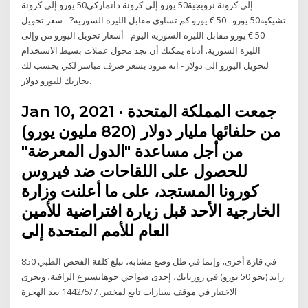
إلى كرونة نرويجية50 يورو إلى كرونة دانماركي50 يورو إلى كرونة
تشيكية50 يورو 50 € يورو كم تساوي مقابل الليرة السورية? - سعر تحويل
50 € يورو مقابل الليرة السورية اليوم - أسعار تحويل اليورو من وإلى
الليرة السورية. أدناه يمكنك أن تجد محول عملات بسيط الاستخدام
لتحويل اليورو الى دولار - انه مزود بسعر صرف مباشر لكي يحسب لك
تجارتك لليورو دولار.
Jan 10, 2021 · جمعت المملكة المتحدة
من حلفائها مليار دولار (820 مليون يورو)
من أجل مساعدة "الدول المعرضة"
للحصول على اللقاحات ضد فيروس
كورونا المستجد، على ما أعلنت وزارة
الخارجية الأحد قبل زيارة افتراضية للأمين
العام للأمم المتحدة إلى
في قارة أخرى، وإنما في ظل وضع مشابه، تبلغ كلفة الفحص الطبي 850
راند (نحو 50 يورو) في روزبانك، إحدى ضواحي جوهانسبرغ الراقية، ويجرى
الاختبار في موقف سيارات تابع لمختبر. 7‏‏/5‏‏/1442 بعد الهجرة