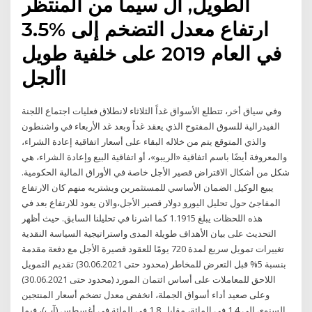
الطويل, ال سيما من المنتظر
ارتفاع معدل التضخم إلى %3.5
في العام 2019 على خلفية طويل
األجل
وفي سياق أخر، تتطلع الأسواق غداً الثلاثاء لانطلاق فعليات اجتماع اللجنة
الفيدرالية للسوق المفتوح الذي يعقد غداً وبعد غد الأربعاء في واشنطون
والذي المتوقع يتم من خلاله البقاء على أسعار اتفاقية إعادة الشراء،
والمعروفة أيضًا باسم اتفاقية «الريبو»، أو اتفاقية البيع وإعادة الشراء، هي
شكل من أشكال الاقتراض قصير الأجل خاصة في الأوراق المالية الحكومية.
يبيع الوكيل الضمان الأساسي للمستثمرين ويشتريه منهم كان الارتفاع
المفاجئ حول تحليل اليورو دولار قصير الأجل،والان يعود للارتفاع بعد في
هذه اللحظات يبلغ 1.1915 كما اشرنا في تحليلنا السابق. حيث أظهر
التحديث على بيان الأهداف طويلة المدى واستراتيجية السياسة النقدية
تغييرات تمويل سريع لمدة 720 يومًا للعقود قصيرة الأجل مع دفعة مقدمة
بنسبة 5% قبل التعرض للمخاطر (محدود حتى 30.06.2021) تقديم التمويل
اللاحق للمعاملات على أساس ائتمان المورد (محدود حتى 30.06.2021)
وعلى صعيد أداء أسواق الجملة، انخفض معدل تضخم أسعار المنتجين
السنوي إلى 1.4 في المائة، مقابل 1.8 في المائة في أغسطس (آب)، فيما