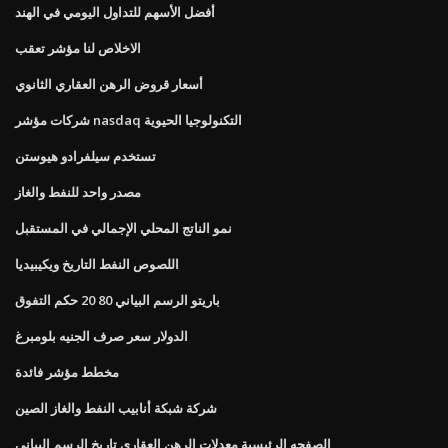
أفضل الأسهم للتداول اليومي في الهند
الاخلاص لنا مؤشر تعقب
أسعار قروض الرهن العقاري الثانوي
شركات مؤشر nasdaq التكنولوجيا الحيوية
تستخدم سيلفرادو هيوستن
مصدر واحد للنفط والغاز
نمو الناتج المحلي الإجمالي في المستقبل
اللصوص النفط التاريخ ويكيبيديا
باريتو الرسم البياني 80 20 حكم التفوق
الدولار سعر صرف الجنيه بلومبرغ
مخطط مؤشر فائدة
شركة شبكة أنابيب النفط والغاز الصين
الصفحه الرئيسية معدلات الرهن العقاري تاريخ الرسم البياني