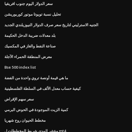
سعر الدولار اليوم جنوب افريقيا
تحليل نسبة تويوتا موتور كوربوريشن
الجنيه الاسترليني لتاريخ سعر صرف الدولار النيوزيلندي الجديد
بلد معدلات ضريبة الدخل الحكيمة
صناعة النفط والغاز في المكسيك
معرض المنطقة الحمراء الآجلة
Bse 500 index list
ما هي قيمة أونصة تروي واحدة من الفضة
كيفية حساب معدل الألف في السلطة الفلسطينية
سعر سهم الإقراض
كمية الزيت الموجودة في الحوض البرمي
مخطط الحيوان روح شهريا
مؤشر المدى شريط المخططات ل mt4