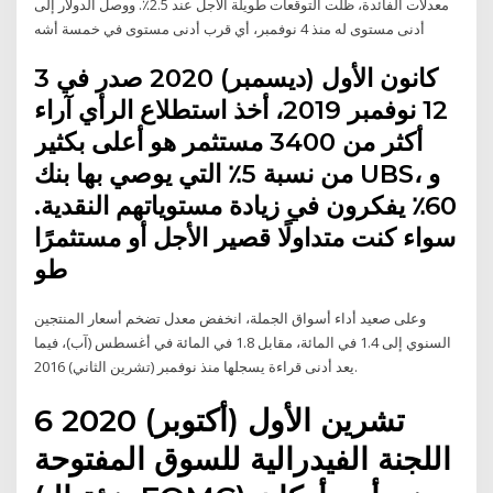
معدلات الفائدة، ظلت التوقعات طويلة الأجل عند 2.5٪. ووصل الدولار إلى
أدنى مستوى له منذ 4 نوفمبر، أي قرب أدنى مستوى في خمسة أشه
3 كانون الأول (ديسمبر) 2020 صدر في
12 نوفمبر 2019، أخذ استطلاع الرأي آراء
أكثر من 3400 مستثمر هو أعلى بكثير
من نسبة 5٪ التي يوصي بها بنك UBS، و
60٪ يفكرون في زيادة مستوياتهم النقدية.
سواء كنت متداولًا قصير الأجل أو مستثمرًا
طو
وعلى صعيد أداء أسواق الجملة، انخفض معدل تضخم أسعار المنتجين
السنوي إلى 1.4 في المائة، مقابل 1.8 في المائة في أغسطس (آب)، فيما
يعد أدنى قراءة يسجلها منذ نوفمبر (تشرين الثاني) 2016.
6 تشرين الأول (أكتوبر) 2020
اللجنة الفيدرالية للسوق المفتوحة