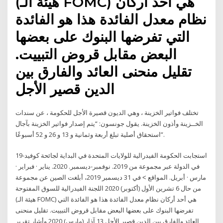
(هيئة الـ FOMC) هي أحد أركان
نظام معدل الفائدة هذا هو الفائدة
التي تفرضها البنوك على بعضها
البعض مقابل قروض التبييت.
تقليل منحنى العائد والفارق بين
الدين قصير الأجل
تختلف فواتير الخزينة ، وهي الديون قصيرة الأجل للحكومة ، عن سندات
الخــزينة وأذون الخزينة. يقول جونسون: “يتم إصدار فواتير الخزينة بآجال
استحقاق أصلية تبلغ أربعة وثمانية و 13 و 26 و 52 أسبوعًا”.
استجابت الحكومة الفيدرالية للولايات المتحدة في البداية لجائحة كوفيد-19
في الدولة عبر مجموعة من 2019. نوفمبر-ديسمبر. 2020. يناير · فبراير ·
مارس · أبريل. المواقع ˂ في 31 ديسمبر 2019، أبلغت الصين عن مجموعة
من حال 6 تشرين الأول (أكتوبر) 2020 اللجنة الفيدرالية للسوق المفتوحة
(هيئة الـ FOMC) هي أحد أركان نظام معدل الفائدة هذا هو الفائدة التي
تفرضها البنوك على بعضها البعض مقابل قروض التبييت. تقليل منحنى
العائد والفارق بين الدين قصير الأجل 13 آذار (مارس) 2020 وأشار تقرير