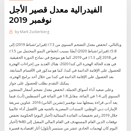
الفيدرالية معدل قصير الأجل
نوفمبر 2019
by
Mark Zuckerberg
وبالتالي، انخفض معدل التضخم السنوي من 7.3٪ (فبراير/شباط 2019) إلى
5.8٪ (فبراير/شباط 2020) أيضًا بسبب انخفاض النمو المحتمل من 1.5٪
في 2018 إلى 1.3٪ في 2019، كما هو موضح في نماذج الدورة الحقيقية.
في هذه الحالة الهجرة الي كندا 2020- هناك العديد من إجراءات الهجرة
للحصول على الإقامة الدائمة في كندا، كما هو مذكور في الأقسام السابقة.
بعد الحصول على الإقامة الدائمة في كندا من خلال أحد برامج الهجرة،
يمكنك التقدم بطلب للحصول على جواز
وعلى صعيد أداء أسواق الجملة، انخفض معدل تضخم أسعار المنتجين
السنوي إلى 1.4 في المائة، مقابل 1.8 في المائة في أغسطس (آب)، فيما
يعد أدنى قراءة يسجلها منذ نوفمبر (تشرين الثاني) 2016. عناوين سريعة
الإمارات دبي الوطني: السندات المصرية بالجنيه هي الأفضل أداء عالميا
خلال 2019 رغم تخفيضات الفائدة المتتالية (أخبار اليوم) الحكومة تخفض
توقعات الدين العام المستهدف في العام المالي المقبل إلى 80% (أخبار
اليوم كان لهجمات الحادي عشر من سبتمبر (أيلول) آثار اقتصادية قصيرة