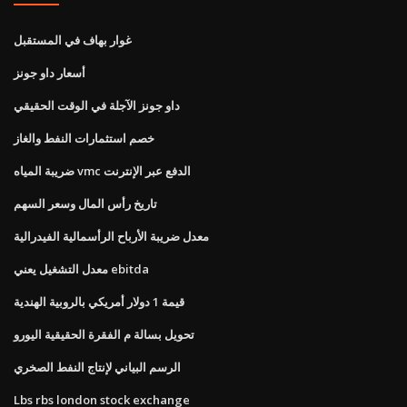
غوار بهاف في المستقبل
أسعار داو جونز
داو جونز الآجلة في الوقت الحقيقي
خصم استثمارات النفط والغاز
ضريبة المياه vmc الدفع عبر الإنترنت
تاريخ رأس المال وسعر السهم
معدل ضريبة الأرباح الرأسمالية الفيدرالية
معدل التشغيل يعني ebitda
قيمة 1 دولار أمريكي بالروبية الهندية
تحويل بسالة م الفقرة الحقيقية اليورو
الرسم البياني لإنتاج النفط الصخري
Lbs rbs london stock exchange