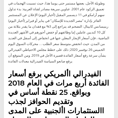
وطويلة الأجل، بعضها مستمر حتى يومنا هذا، حيث تسببت الهجمات في
تعميق الركود عام 2001. عناوين سريعة مصادر لقناة العربية: بدء تداول
سهم أرامكو في 11 ديسمبر المقبل (أخبار اليوم) الإعلان عن المستثمر
الفائز بإدارة “مصر الجديدة للإسكان” في يناير أو فبراير (أخبار اليوم)
رينيسانس كابيتال: التضخم قد يتراجع إلى 3% مع فقدان ما يقدر بثلاثة من
كل 10 كنديين عاملين إما وظائفهم أو خفض أجورهم في الأشهر العديدة
الماضية ، فإن أسعار الإيجار المعلن عنها في انخفاض إلى أسفل في العديد
من المدن. حيث انخفض متوسط سعر الطلب … محركات السوق اليوم
الخميس 26 نوفمبر 2020; ذلك على خطط مجلس الاحتياطي الفيدرالي
بشأن سرعة رفع أسعار الفائدة قصيرة الأجل في 2019. ومن المتوقع أن
يرفع صانعو السياسة الفيدرالية معدلات الفائدة
الفيدرالي األمريكي برفع أسعار
الفائدة أربع مرات في العام 2018
وبواقع. 25 نقطة أساس في
وتقديم الحوافز لجذب
االستثمارات األجنبية على المدى