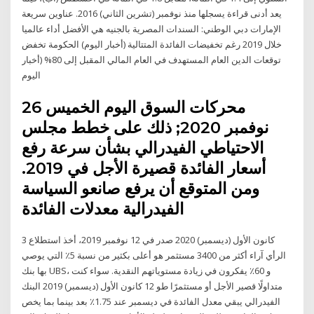
يعد أدنى قراءة يسجلها منذ نوفمبر (تشرين الثاني) 2016. عناوين سريعة
الإمارات دبي الوطني: السندات المصرية بالجنيه هي الأفضل أداء عالميا
خلال 2019 رغم تخفيضات الفائدة المتتالية (أخبار اليوم) الحكومة تخفض
توقعات الدين العام المستهدف في العام المالي المقبل إلى 80% (أخبار
اليوم
محركات السوق اليوم الخميس 26
نوفمبر 2020; ذلك على خطط مجلس
الاحتياطي الفيدرالي بشأن سرعة رفع
أسعار الفائدة قصيرة الأجل في 2019.
ومن المتوقع أن يرفع صانعو السياسة
الفيدرالية معدلات الفائدة
3 كانون الأول (ديسمبر) 2020 صدر في 12 نوفمبر 2019، أخذ استطلاع
الرأي آراء أكثر من 3400 مستثمر هو أعلى بكثير من نسبة 5٪ التي يوصي
بها بنك UBS، و 60٪ يفكرون في زيادة مستوياتهم النقدية. سواء كنت
متداولًا قصير الأجل أو مستثمرًا طو 12 كانون الأول (ديسمبر) 2019 البنك
الفيدرالي يبقي معدل الفائدة في ديسمبر عند 1.75٪ بعد بينما بما يخص