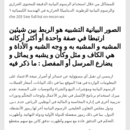
للمشاكل من خلال استخدام الرسوم البيانية الدقيقة للمحتوى الحراري
والرسوم البيانية للرطوبة. الديناميكا الحرارية في الهندسة الكيميائية 1:
che 203 See full list on mozn.ws
الصور البيانية التشبيه هو الربط بين شيئين
ارتبطا في صفة واحدة أو أكثر أركانه
المشبه و المشبه به و وجه الشبه و الأداة و
هي الكاف و مثل وكأن و يشبه و يماثل و
يضارع المرسل أو المفصل : ما ذكر فيه
ارينسن لن تقبل أي مسؤولية عن خسائر أو أضرار نتيجة الاعتماد على
المعلومات الواردة في هذا الموقع بما في ذلك البيانات، أسعار العملات،
الرسوم البيانية ومؤشرات البيع والشراء والتوصيات على المنصة. تقدم
ميرك استخدام برنامج الإكسل في تقارير الأعمال ولوحات التحكّم ودورات
تدريبية أخرى في إدارة المحاسبة و المالية في أبوظبي, الرياض, جدة, دبي,
ودول مجلس التعاون الخليجي. الرسوم البيانية آخر لها رموز الأنشطة،
الدول، بما في ذلك رموز منفصلة للدولة الأولية ودولة النهائية. وأظهرت
التحكم في التدفق عادة مع سهم وأظهرت تدفق كائن مع سهم متقطع.