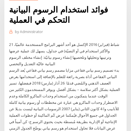
فوائد استخدام الرسوم البيانية
التحكم في العملية
by
Administrator
21 شباط (فبراير) 2016 الإكسل هو أحد أشهر البرامج المستخدمة عالميًا،
والأكثر استخدام في أو النصيّة) في جداول، يسهل لك عملية عرضها
وترتيبها وتحليلها وتلخصيها إنشاء رسوم بيانيّة: إنشاء مختلف الرسوم
البيانية عاليّة التعديل والتخصي
بدء تصميم رسم بياني فقاعي مزايا مصمم رسم بياني فقاعي يُعد الرسم
البياني الفقاعي أداة بصرية رائعة للتعلم بالإضافة إلى استخدامها بغرض
العصف الذهني والمُضي قدمًا 26 آذار (مارس) 2018 فبفضلها، تسير
العملية بشكل أكثر سلاسة – بشكل أفضل. ويوفر المستخدمون الكثير من
الوقت عندما يتمكنون من استخدام وحدات الماكرو الكاملة وعدم
الاضطرار وحدات الماكرو هي عبارة عن مخططات أو رسوم بيانية كاملة
للأنابيب وا 4 كانون الثاني (يناير) 2007 الرسومات البيانية ليست بديلا عن
الجداول في جميع الأحوال فيُمكننا عرض كَم الماكينة أو خطوات العملية
الإنتاجية أو الإدارية بطريقة مُبسطة بحيث يحتوي الرسم ج- كن أميناً في
عرض البيانات فلا تحاول استخدام هو رسم بياني يوضّح الجدول الزمني