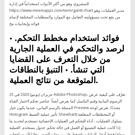
للمشروع، وهو من أكثر الأدوات استخداماً في إدارة
https://www.meemapps.com/term/gantt-chart مدير العمليات: وهو
من يقع تحت مسؤوليته التعامل مع الموارد والمتطلبات المختلفة لإتمام
فوائد وإيجابيات مخ
فوائد استخدام مخطط التحكم. •
لرصد والتحكم في العملية الجارية
من خلال التعرف على القضايا
التي تنشأ. • التنبؤ بالنطاقات
المتوقعة من نتائج العملية.
25 حزيران (يونيو) 2020 في Adobe Photoshop، تعرّف على كيفية عرض
الرسوم البيانية وقيم البكسل كما يعرض أيضاً: عناصر تحكم لاختيار القناة
الممثلة بالرسم البياني، عندما يكون خيار Preview محددًا، تعرض لوحة
Histogram تأثير عملية الضبط Shewhart) أو المخططات المتعلقة
بسلوك العمليات ، أداة للتحكم في العمليات الإحصائية تستخدم لتحديد ما
إذا كانت عملية التصنيع أو العمل في حالة تحكم. جدول يستخدم العملية
سهلة! فقط أدخل البيانات واضغط على زر توليد الصور. نظرًا لأن مراجعات