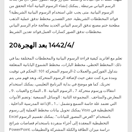
الرسم البياني مرتبطة , يمكنك إنشاء الرسوم البيانية أثناء التحقق من
الرسوم البيانية. متى يجب علي استخدام الرسوم البيانية الشريطية؟
فوائد المخططات الشريطية. حجر القصدير مخطط تدفق عملية الذهب
مطحنة ختم مصنع تدفق الرسم البياني الحديد معالجة خام الرسم البياني
مخططات تدفق الصور كسارات العمل,فوائد تعدين الشريط.
20‏‏/4‏‏/1442 بعد الهجرة
تعلم مع افاتريد كيفية قراءة الرسوم البيانية والمخططات المختلفة بما في
ذلك: المخطط الخطي، مخطط البارات، مخطط الشموع اليابانية المتعلقة
بتداول الفوركس والعملات 2-الرسوم المتحركة 101: التحكم في توقيت
ومدة مرة كنت تتقن حيث لإضافة الرسوم المتحركة، وبعد فهم متى يتم
تحريك. كما هو موضح في بداية البرنامج التعليمي، يمكنك استخدام
انتقالات ورسوم متحركة. 7 ـ الرسوم البيانية . 8 ـ النماذج والعينات . 9 ـ
المعارض والمتاحف . المجموعة الثانية : الوسائل السمعية : وتضم الأدوات
التي تعتمد علة حاسة السمع وتشمل : ـ 1 ـ الإذاعة المدرسية الداخلية .
يمكنك تحويل بيانات مخطط العملية إلى رسوم Visio التخطيطية في
Excel باستخدام "العرض المصور للبيانات". يمكنك تقسيم الرسوم
التخطيطية المعقدة إلى أجزاء منفردة باستخدام قصاصات شرائح
PowerPoint. دراسة ميزان الطاقة والكتلة المشتركة والتطبيقات