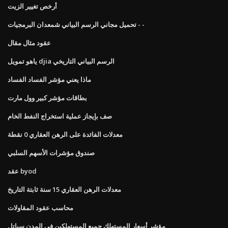
أرخص تغيير الزيت
تحميل مجاني الرسم البياني شمعدان البرمجيات - -
عقود مثال مقال
ياهو تمويل djia الرسم البياني التاريخي
ماذا يعني مؤشر الفساد الفساد
بطاقات مؤشر كبير وول مارت
صف بإيجاز عملية استخراج النفط الخام
معدلات الفائدة على الرهن العقاري 0 نقطة
صندوق مؤشرات الأسهم السلبي
عقد byod
معدلات الرهن العقاري 15 سنة ثابتة التاريخ
محاسب عقود المقاولات
مؤشر أسعار المستهلك جميع المستهلكين في المدن سياتل