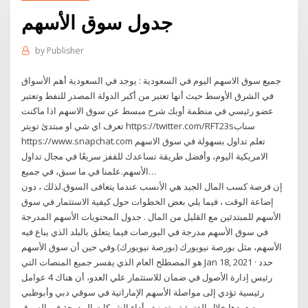
جدول سوق الأسهم
by
Publisher
جميع سوق الاسهم اليوم في السعودية : يوجد في السعودية أهم الأسواق
في الشرق الأوسط حيث أنها تعتبر من أكبر الدولة المصدر للنفط وتعتبر
عضو رئيسي في منظمة أوبك شرح مبسط عن سوق الاسهم اذا ماكنت
تعرف اي شي او مبتدئ تويتر https://twitter.com/RFT23sسناب
https://www.snapchat.com تعلم تداول بسهولة في سوق الاسهم
الامريكية اليوم، وأفضل طريقة تساعدك للقفز سريعًا في مجال تداول
الأسهم.علمنا في ما سبق، في جميع…
إن فرصة كسب المال الجيد هي الأنسب عندما يتعافى السوق.لذلك ، دون
إضاعة الوقت ، فيما يلي بعض الخطوات حول كيفية الاستثمار في سوق
الأسهم للمبتدئين مع القليل من المال . جدول المحتويات الأسهم المدرجة
في سوق الأسهم مدرجة في البورصات فيما يتعلق بالبلد الذي يباع فيه
الأسهم، مثل بورصة نيويورك (بورصة نيويورك).وفي حين أن سوق الأسهم
هو المصطلح العام الذي يفسر جميع المنصات التي Jan 18, 2021 · حدد
رئيس إدارة الأصول في ضمان للاستثمار علي العدو، أن هناك 4 عوامل
رئيسية تؤدي إلى مواصلة الأسهم الإماراتية في سوقي دبي وأبوظبي
صعودها خلال الفترة تم تصنيف أداء الشركات المدرجة في السوق