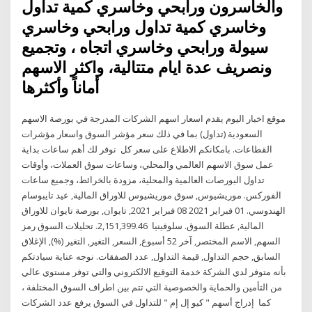
والخاسرون ورابحي وخاسري كمية تداول
وخاسري كمية تداول ورابحي وخاسري
سيولة ورابحي وخاسري اتجاه ، وتجميع
ونصريف عدة ايام متتالية، واكثر الاسهم
أماناً وأكثرها
موقع اخبار اليوم يقدم اسعار اسهم الشركات المدرجة في بورصة الاسهم
السعودية (تداول) بما في ذلك سعر مؤشر السوق واسعار مؤشرات
القطاعات. بامكانكم الاطلاع على سعر كل نوفر لك أهم ساعات بداية
عمل سوق الاسهم العالمي والمحلي، وساعات سوق العملات، وأوقات
تداول البورصات العالمية والمحلية، مزودة بالخرائط، وجميع ساعات
الفوركس. موريشيوس, سوق موريشيوس للاوراق المالية, عيد تايبوسام
الهندوسي. 01 فبراير 2021 08 فبراير 2021, تايوان, بورصة تايوان للاوراق
المالية, عطلة السوق. سلوفينيا 2,151,399.46. تحليلات السوق رمز
السهم, الاسم المختصر, آخر 52 أسبوع, السعر, التغير, التغير (%), الإغلاق
السابق, حجم التداول, قيمة التداول, عدد الصفقات. نوجه عناية سيادتكم
بأنه متوفر لدي الشركة خدمة التوقيع الالكتروني والتي توفر مستوي عالي
من التأمين والحماية والخصوصية التي تتم بين اطراف السوق المختلفة ،
كما إدراج أسهم " كيو إل إم " للتداول في السوق يرفع عدد الشركات