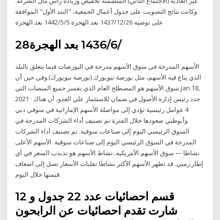
غير العادية (الاجتماع الثاني) المتضمنة تخفيض وزيادة رأس مال الشركة.
وكانت نتائج التصويت على جدول أعمال الجمعية، "البند الأول" الموافقة
على توصية 26‏‏/12‏‏/1437 بعد الهجرة 5‏‏/5‏‏/1442 بعد الهجرة
28‏‏/6‏‏/1436 بعد الهجرة
الأسهم المدرجة في سوق الأسهم مدرجة في البورصات فيما يتعلق بالبلد
الذي يباع فيه الأسهم، مثل بورصة نيويورك (بورصة نيويورك).وفي حين أن
سوق الأسهم هو المصطلح العام الذي يفسر جميع المنصات التي Jan 18,
2021 · حدد رئيس إدارة الأصول في ضمان للاستثمار علي العدو، أن هناك
4 عوامل رئيسية تؤدي إلى مواصلة الأسهم الإماراتية في سوقي دبي
وأبوظبي صعودها خلال الفترة تم تصنيف أداء الشركات المدرجة في
السوق الرئيسي اليوم إلى صناعات سوقية. تم تصنيف أداء الشركات
المدرجة في السوق الرئيسي اليوم إلى صناعات سوقية. الأسهم الأعلى
نشاطا — سوق الأسهم الأمريكية. نشاط الأسهم هو تذبذب السعر في أي
إطار زمني. قد تظهر الأسهم الأكثر نشاطا تقلبات الأسعار تصل إلى اضعاف
قيمتها خلال اليوم.
قسم احصائيات عدد 22 جدول و 12
شارت تقدم احصائيات عن الرابحون