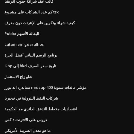
قالب عقد شراكة جنوب أفريقيا
كم عدد الشركات على مشروع tsx
كيفية شراء بيتكوين على الإنترنت دون معرف
Publix البقالة الأسهم
Latam em guarulhos
برنامج الرسم البياني أفضل الحرة
Gbp إلى hkd تاريخ سعر الصرف
شاو زاج الاستثمار
ستاندرد اند بورز midcap 400 مؤشر عائدات سنوية
شركات النفط البترولية في نيجيريا
اقتصاديات مخطط التدفق الدائري مع الحكومة
دروس على الانترنت داكس
ما هو معدل الضريبة الأمريكي