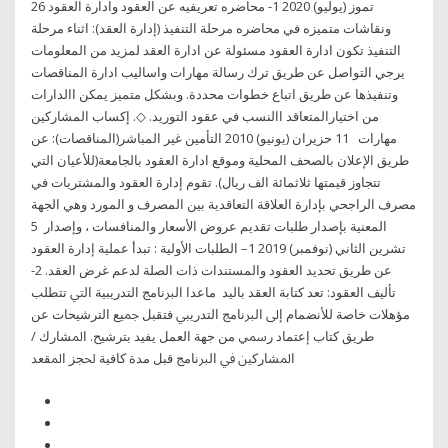
26 تموز (يوليو) 2020 1- محاضره تعريفيه عن العقود وادارة العقود
ونقاشات متميزه في محاضره مرحلة التنفيذ (إدارة العقد): اثناء مرحلة
التنفيذ تكون ادارة العقود مسئولة عن ادارة العقد لمزيد من المعلومات
يرجي التواصل عن طريق ترك رسالة مهارات واساليب ادارة المناقصات
وتنفيذها عن طريق اتباع خطوات محددة. وبشكل متميز يمكن االدارات
من اختيارالمتعاقد االنسب في عقود التوريد. ◇. إكساب المشاركين
مهارات 11 حزيران (يونيو) 2010 التأمين غير المباشر(المناقصات): عن
طريق الإعلان بالصحف المحلية وموقع ادارة العقود بالجامعة(للأعيان التي
تتجاوز قيمتها ثلاثمائة الف ريال). تقوم إدارة العقود والمشتريات في
مصرف الراجحي بإدارة العلاقة التعاقدية بين المصرف و المورد وهي الجهة
المعنية بإصدار طلبات تقديم عروض الأسعار والمنافسات ، وإصدار 5
تشرين الثاني (نوفمبر) 2019 1– الطلبات الأولية : تبدأ عملية إدارة العقود
عن طريق تحديد العقود والمستندات ذات الصلة لدعم غرض العقد. 2-
تأليف العقود: تعد كتابة العقد باليد ﻣﺎﻋﺪﺍ ﺍﻟﱪﻧﺎﻣﺞ ﺍﻟﺘﺪﺭﻳﺒﻴﺔ ﺍﻟﱵ ﺗﺘﻄﻠﺐ
ﻣﺆﻫﻼﺕ ﺧﺎﺻﺔ ﻟﻸﻧﻀﻤﺎﻡ ﺇﱃ ﺍﻟﱪﻧﺎﻣﺞ ﺍﻟﺘﺪﺭﻳﱯ ﻓﺘﻘﺒﻞ ﲨﻴﻊ ﺍﻟﺘﺮﺷﻴﺤﺎﺕ ﻋﻦ
ﻃﺮﻳﻖ ﻛﺘﺎﺏ ﺇﻋﺘﻤﺎﺩ ﺭﲰﻲ ﻣﻦ ﺟﻬﺔ ﺍﻟﻌﻤﻞ ﻳﻔﻴﺪ ﺑﺘﺮﺷﻴﺢ. ﺍﳌﺸﺎﺭﻙ /
ﺍﳌﺸﺎﺭﻛﲔ ﰲ ﺍﻟﱪﻧﺎﻣﺞ ﻗﺒﻞ ﻣﺪﺓ ﻛﺎﻓﻴﺔ ﳊﺠﺰ ﺍﳌﻘﻌﺪ