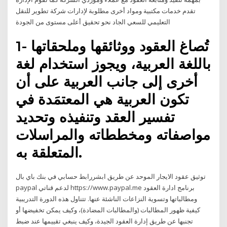
تقدم خدمات مكتبية ومواد أخرى مطلوبة لإدارات شركة تطوير للنقل
التعليمي للسعي الجاد نحو تحقيق أعلى مستوى من الجودة
1- تُصاغ العقود ووثائقها وملحقاتها
باللغة العربية، ويجوز استخدام لغة
أخرى إلى جانب العربية على أن
تكون العربية هي المعتمَدة في
تفسير العقد وتنفيذه وتحديد
مواصفاته ومخططاته والمراسلات
المتعلقة به.
توثيق عقود الايجار الموحد عن طريق ابشررابط حسابي في بنك باي بال
paypal لدعم قناتي https://www.paypal.me برنامج ادارة العقود
ومطالباتها وتسوية النزاعات الناشئة عنها. تتناول هذه الدورة التدريبية
كيفية ظهور المطالبات (والمطالبات المضادة)، وكيف يمكن تخفيضها أو
تجنبها عن طريق إدارة العقود الجيدة، وكيف ينبغي تقييمها عند ضبط