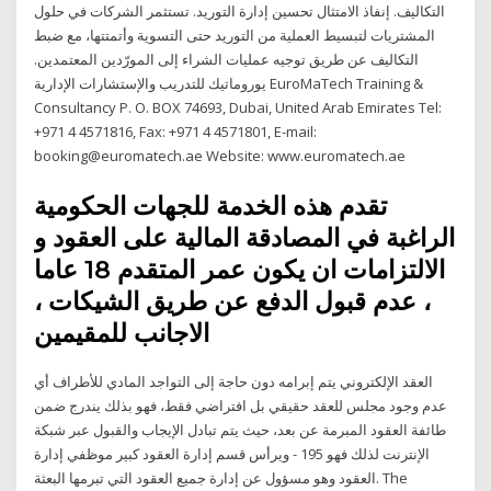
التكاليف. إنفاذ الامتثال تحسين إدارة التوريد. تستثمر الشركات في حلول
المشتريات لتبسيط العملية من التوريد حتى التسوية وأتمتتها، مع ضبط
التكاليف عن طريق توجيه عمليات الشراء إلى المورّدين المعتمدين.
يوروماتيك للتدريب والإستشارات الإدارية EuroMaTech Training &
Consultancy P. O. BOX 74693, Dubai, United Arab Emirates Tel:
+971 4 4571816, Fax: +971 4 4571801, E-mail:
booking@euromatech.ae Website: www.euromatech.ae
تقدم هذه الخدمة للجهات الحكومية
الراغبة في المصادقة المالية على العقود و
الالتزامات ان يكون عمر المتقدم 18 عاما
، عدم قبول الدفع عن طريق الشيكات ،
الاجانب للمقيمين
العقد الإلكتروني يتم إبرامه دون حاجة إلى التواجد المادي للأطراف أي
عدم وجود مجلس للعقد حقيقي بل افتراضي فقط، فهو بذلك يندرج ضمن
طائفة العقود المبرمة عن بعد، حيث يتم تبادل الإيجاب والقبول عبر شبكة
الإنترنت لذلك فهو 195 - ويرأس قسم إدارة العقود كبير موظفي إدارة
العقود وهو مسؤول عن إدارة جميع العقود التي تبرمها البعثة. The