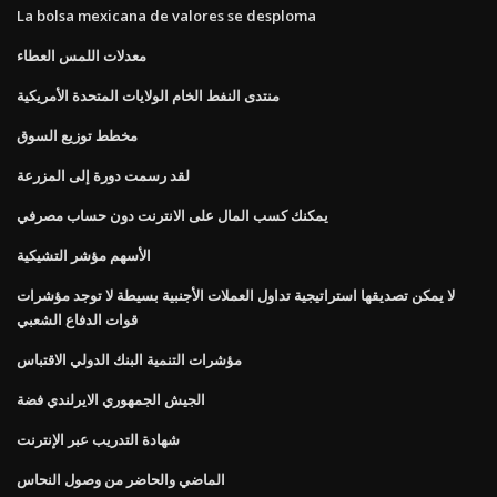
La bolsa mexicana de valores se desploma
معدلات اللمس العطاء
منتدى النفط الخام الولايات المتحدة الأمريكية
مخطط توزيع السوق
لقد رسمت دورة إلى المزرعة
يمكنك كسب المال على الانترنت دون حساب مصرفي
الأسهم مؤشر التشيكية
لا يمكن تصديقها استراتيجية تداول العملات الأجنبية بسيطة لا توجد مؤشرات
قوات الدفاع الشعبي
مؤشرات التنمية البنك الدولي الاقتباس
الجيش الجمهوري الايرلندي فضة
شهادة التدريب عبر الإنترنت
الماضي والحاضر من وصول النحاس