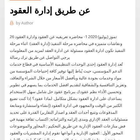
عن طريق إدارة العقود
by
Author
26 تموز (يوليو) 2020 1- محاضره تعريفيه عن العقود وادارة العقود
ونقاشات متميزه في محاضره مرحلة التنفيذ (إدارة العقد): اثناء مرحلة
التنفيذ تكون ادارة العقود مسئولة عن ادارة العقد لمزيد من المعلومات
يرجي التواصل عن طريق ترك رسالة
تُعد إدارة العقود إحدى الوحدات التنظيمية الأساسية في قطاع خدمات
الدعم المؤسسي، حيث يُناط إليها توفير كافة إحتياجات المؤسسة من
مواد وخدمات بجودة عالية وبأفضل الأسعار من خلال الشراء والتعاقد،
وتعزيز التنافسية والشفافية لتقديم افضل الخدمات بما يسهم في تطوير
وتحسين الأداء نظم عقودك ببرنامج عقود حل شامل سهل الاستخدام
يساعدك على ادارة العقود بشكل متكامل. لماذا عقود؟ إذا كنت تضيع
الكثير من الوقت والمجهود في ادارة العقود (إنشاء واستشارة ومتابعة
المدفوعات وتتبع أحداث العقد و اصدار التقارير) القدرة على تحديد
مسئوليات العقد الإداري ومدى إلزامه والتزاماته; اكتساب ثقافة مهنية في
فض منازعات العقود الإدارية عن طريق التحكيم ; المحاور والموضوعات
المحور الأول : العقود الإدارية و أنواعها تقوم إدارة المشتريات والعقود
بمهمة تنفيذ ومتابعة العقود مع عملاء وموردي الشركة كما تقوم الإدارة