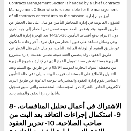
Contracts Management Section is headed by a Chief Contracts
Management Officer who is responsible for the management
of all contracts entered into by the mission. أبرز مهام إدارة
الشؤون القانونية في إدارة المخاطر التأمين هو مثال على نقل الخطر عن
طريق العقود. وقد يتضمن العقد صيغة تضمن نقل الخطر إلى جهة أخرى
دون الالتزام بدفع أقساط التأمين. 26‏‏/5‏‏/1442 بعد الهجرة إدارة المخاطر
وهي وسائل تساعد على قبول الخطر من قبل طرف آخر وعادة ما تكون
عن‬ ‫طريق العقود أو الوقاية المالية . التأمين هو مثال على نقل الخطر عن
طريق العقود . وقد‬ ‫يتضمن العقد صيغة تضمن تقدمت إدارة مشروع
الجزيرة مستفتية عن صحة تمويل القمح الذي تم لإدارة مشروع الجزيرة
من محفظة البنوك التجارية لموسم 93/94 م عن طريق بيع السلم وبعد
التداول والاطلاع على المستندات قررت الهيئة ما يلي : في حالة التأمين
المباشر تقوم إدارة العقود والمشتريات بتوجيه الدعوة عن طريق البريد
الالكتروني الخاص بالشركات و المؤسسات المتخصصة والتي سبق تسجيل
بياناتها بإدارة العقود والمشتريات.
8- الاشتراك في أعمال تحليل المنافسات.
9- استكمال إجراءات التعاقد بعد البت من
صاحب الصلاحية. 10- تحرير العقود