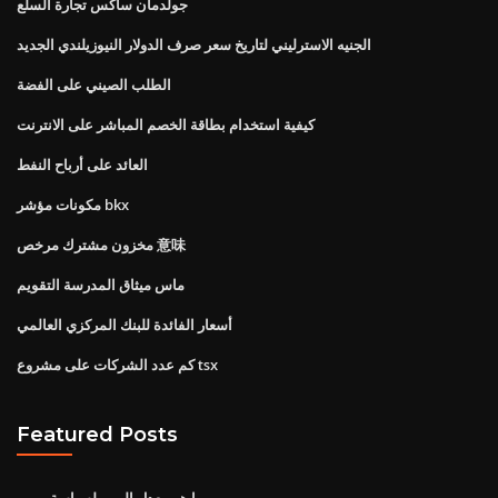
جولدمان ساكس تجارة السلع
الجنيه الاسترليني لتاريخ سعر صرف الدولار النيوزيلندي الجديد
الطلب الصيني على الفضة
كيفية استخدام بطاقة الخصم المباشر على الانترنت
العائد على أرباح النفط
مكونات مؤشر bkx
مخزون مشترك مرخص 意味
ماس ميثاق المدرسة التقويم
أسعار الفائدة للبنك المركزي العالمي
كم عدد الشركات على مشروع tsx
Featured Posts
ما هو معدل الريبو لسياسة روبي