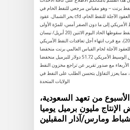
هو نفط برنت – وهو مقياس مرجعي للنفط الخام في
بحر الشمال. عقود cfd على النفط هي مشتقات مالية تتبع التغيرات السعرية في العقود الآجلة للنفط الخام،
ط الأمريكي إلى ما دون الصفر أمس، للمرّة الأولى
في التاريخ، بفعل تداعيات الاقفال العالمي واصلت أسعار النفط سقوطها الحاد اليوم الاثنين (20 أبريل/ نيسان
2020)، مع قرب انتهاء أجل تعاقدات النفط الأمريكي Jan 11, 2021 · تعرف,علي,اسعار,النفط,اليوم,الاثنين.
 دولار للبرميل وذلك للعقود الآجلة لخام القياس العالمي برنت منخفضا
بمقدار 78 سنتا أو ما يوازي 1.4%، وسجل خام غرب تكساس الوسيط الأمريكي 51.72 دولار للبرميل منخفضا
 الأربعاء مع صدور تقرير عن تراجع مخزون النفط
لي، مما يعزز التفاؤل بتحسن الطلب على النفط في
الولايات المتحدة
لأسبوع من تعهد السعودية،
الإنتاج مليون برميل يوميا