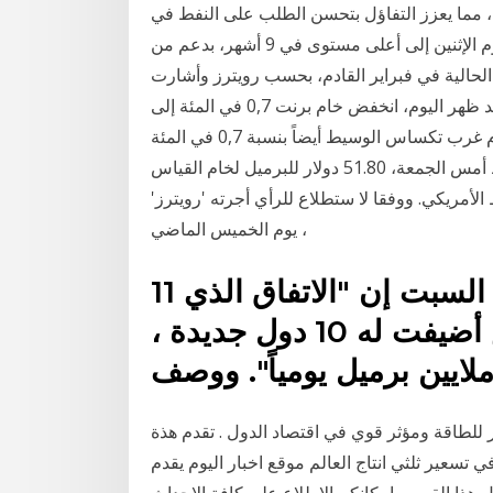
لي، مما يعزز التفاؤل بتحسن الطلب على النفط في
الولايات المتحدة ارتفعت أسعار النفط خلال تعاملات اليوم الإثنين إلى أعلى مستوى في 9 أشهر، بدعم من
 الحالية في فبراير القادم، بحسب رويترز وأشارت
الوكالة إلي ارتفاع خام برنت لأعلى وفي صفقات منتصف بعد ظهر اليوم، انخفض خام برنت 0,7 في المئة إلى
51,25 دولارا للبرميل عن سعر اليوم السابق. وانخفض خام غرب تكساس الوسيط أيضاً بنسبة 0,7 في المئة
وبلغ سعر البرميل 48,05 دولاراً. سجلت أسعار النفط أمس الجمعة، 51.80 دولار للبرميل لخام القياس
لوسيط الأمريكي. ووفقا لا ستطلاع للرأي أجرته 'رويترز'
يوم الخميس الماضي ،
11 نيسان (إبريل) 2020 نت" اليوم السبت إن "الاتفاق الذي
نتج عن اجتماعات أوبك بلاس أضيفت له 10 دول جديدة ،
للطاقة ومؤثر قوي في اقتصاد الدول . تقدم هذة
تسعير ثلثي انتاج العالم موقع اخبار اليوم يقدم
ل هذا القسم بامكانكم الاطلاع على كافة الاحداث