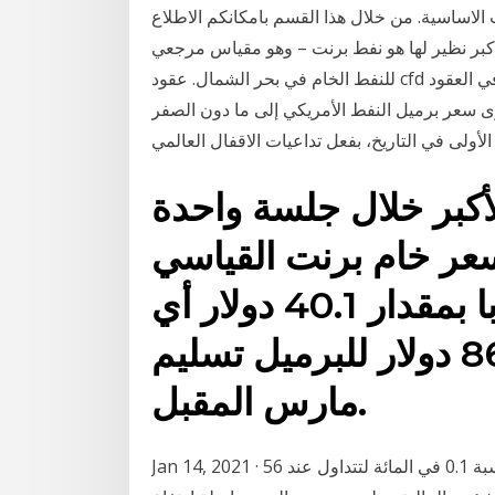
ت الاساسية. من خلال هذا القسم بامكانكم الاطلاع
 أكبر نظير لها هو نفط برنت – وهو مقياس مرجعي
للنفط الخام في بحر الشمال. عقود cfd على النفط هي مشتقات مالية تتبع التغيرات السعرية في العقود
 هوى سعر برميل النفط الأمريكي إلى ما دون الصفر
الأولى في التاريخ، بفعل تداعيات الاقفال العالمي
لأكبر خلال جلسة واحدة
سعر خام برنت القياسي
لنفط بحر الشمال في أوروبا بمقدار 40.1 دولار أي
بنسبة 7.2% إلى 86.50 دولار للبرميل تسليم
مارس المقبل.
Jan 14, 2021 · تراجعت أسعار عقود خام برنت لأقرب إستحقاق، اليوم، بنسبة 0.1 في المائة لتتداول عند 56