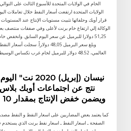
الخام في الولايات المتحدة للأسبوع الثالث على التوا
قرار أوبك وحلفائها تثبيت مستويات الإنتاج عند المستويات
العالمي، 48.52 دولار للبرميل لخام غرب تكساس ا
ويضمن خفض الإنتاج بمقدار 10 ملايين برميل يومياً". ووصف
كما يعتمد بعض المضاربين على اسعار النفط و النفط مصدر 
الصفحة ـ اسعار النفط ـ اسعار نفط برنت الذي يستخدم في 
اخر اخبار النفط واحدث التحليلات الاساسية. من خلا