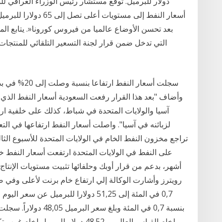
دولار للبرميل. توقع مستشار رئيس الوزراء العراقي ل
أسعار النفط إلى مستويا
بعد تحسن الأوضاع عالميا من فيروس كورونا«. يتابع ال
التي تدخل ضمن قرار لجنة التسعير التلقائي للمنتجات ا
سجلت أسعار ال
آسيا والولايات المتحدة في شباط، كذلك على خلفية ارت
لزبائنه في آسيا". واصلت أسعار النفط ارتفاعها في التع
تراجع مخزون النفط الخام في الولايات المتحدة للأسبوع الث
أشهر، بدعم من قرار أوبك وحلفائها تثبيت مستويات الإنتاج
رويترز وأشارت الوكالة إلي ارتفاع خام برنت لأعلى وفي
0,7 في المئة إلى 51,25 دولارا للبرمي
لخام القياس العالمي، 48.52 دولار ل