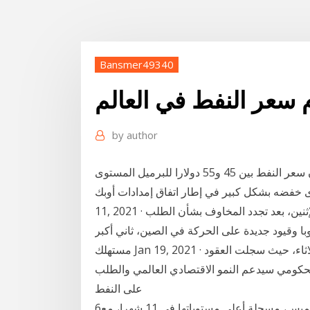
Bansmer49340
م سعر النفط في العالم
by
author
وفى تصريحات، الجمعة، قال نوفاك إن موسكو ترى أن سعر النفط بين 45 و55 دولارا للبرميل المستوى
خفضه بشكل كبير في إطار اتفاق إمدادات أوبك+. Jan
11, 2021 · تراجع سعر البترول فى أسواق النفط العالمية اليوم الإثنين، بعد تجدد المخاوف بشأن الطلب
 وقيود جديدة على الحركة في الصين، ثاني أكبر
مستهلك Jan 19, 2021 · شهد سعر البترول فى أسواق النفط العالمية تباينا اليوم الثلاثاء، حيث سجلت العقود
 الحكومي سيدعم النمو الاقتصادي العالمي والطلب
على النفط
6‏‏/6‏‏/1442 بعد الهجرة أغلقت أسعار النفط مرتفعة اليوم الخميس، مسجلة أعلى مستوياتها في 11 شهرا، مع