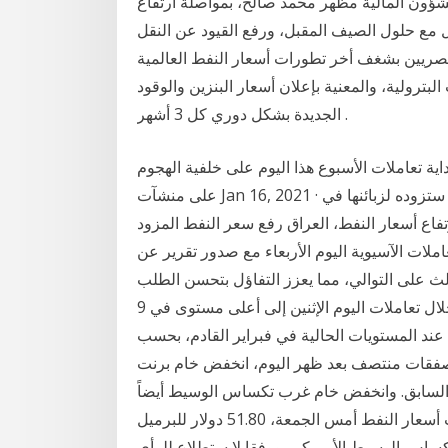
لشؤون المالية مظهر محمد صالح، بمواصلة ارتفاع
ت أعلى تصل إلى 65 دولارا للبرميل مع حلول الصيف المقبل، ورفع القيود عن النقل
مصريين بشغف أخر تطورات أسعار النفط العالمية
لبترولية، والمعنية بإعلان أسعار البنزين والوقود
الجديدة بشكل دوري كل 3 أشهر .
نفط ارتفاعا بنسبة وصلت إلى 20% في بداية تعاملات الأسبوع هذا اليوم على خلفية الهجوم
على منشآت Jan 16, 2021 · وأضاف "بعد هذا القرار رفعت السعودية أسعار النفط الذي ستزوده لزبائنها في
فاع أسعار النفط، العراق رفع سعر النفط المزود
املات الآسيوية اليوم الأربعاء مع صدور تقرير عن
الث على التوالي، مما يعزز التفاؤل بتحسن الطلب
على النفط في الولايات المتحدة ارتفعت أسعار النفط خلال تعاملات اليوم الإثنين إلى أعلى مستوى في 9
 عند المستويات الحالية في فبراير القادم، بحسب
 صفقات منتصف بعد ظهر اليوم، انخفض خام برنت
ل عن سعر اليوم السابق. وانخفض خام غرب تكساس الوسيط أيضاً
بنسبة 0,7 في المئة وبلغ سعر البرميل 48,05 دولاراً. سجلت أسعار النفط أمس الجمعة، 51.80 دولار للبرميل
لبرميل لخام غرب تكساس الوسيط الأمريكي. ووفقا لا ستطلاع للرأي